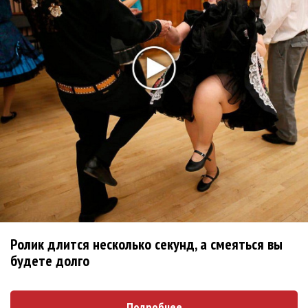
1970 года
Ферги стала петь в Black Eyed Peas, чтобы стать
лучшей
Сосо Павлиашвили и Максим Фадеев показали клип «Я
не вернулся»
Zivert дебютировала в большом кино
Ариана Гранде сделает перерыв в публичности
Новое
Продолжение фильма «Майкл» начнут
снимать уже в этом году
Ролик длится несколько секунд, а смеяться вы
будете долго
Басист Mötley Crüe признал использование
плейбэка на концертах
Подробнее