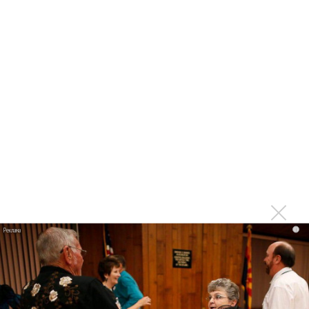
«Элли на маковом поле», Максим Лутчак и
«Смешарики» объединились
Авраам Руссо выпустил две солнечные песни
Сергей Сычёв - «Хит-парады в СССР. Полное
исследование»
Suno внедрил инструмент по нарушениям авторских
прав и новые водяные знаки
«Рианна работает в студии», - проговорился ее
партнер A$AP Rocky
Гленн Хьюз завершил свою гастрольную карьеру
Suno проиграла суд о нарушении авторских прав
немецкому лицензиату
i
Linkin Park показал трейлер документального фильма
«Unshatter»
РАО потребовало от театра Кадышевой неустойку
В сеть выложен уникальный концерт Led Zeppelin