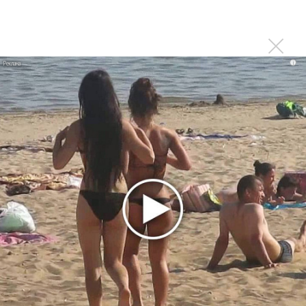
Денис Клявер умоляет ИИ-модель: «Не плачь,
Анастасия»
Mordor выпустил балладу «Птицы» в память
Левитина
i
Loboda интригует: кому посвящена песня «О ней»?
Новое
Гленн Хьюз завершил свою гастрольную
карьеру
Suno проиграла суд о нарушении авторских
прав немецкому лицензиату
Linkin Park показал трейлер документального
фильма «Unshatter»