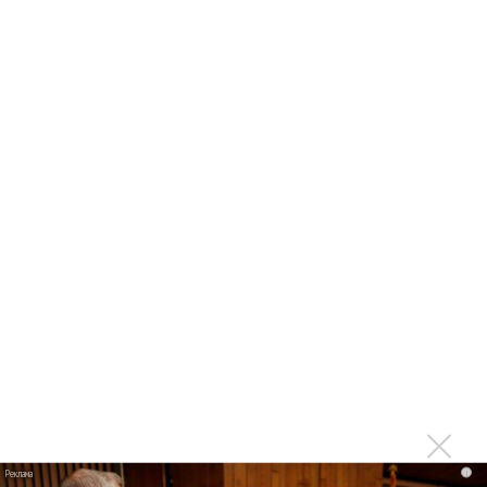
Диана Арбенина раскритиковала свое раннее
творчество
Кипелов благодарен Расторгуеву и советской эстраде
Последнее
Kara Kross обнимает каждый «Новый день»
Продолжение фильма «Майкл» начнут снимать уже в
этом году
Басист Mötley Crüe признал использование плейбэка
на концертах
Мадонна и Кайли Миноуг впервые записали два
фита
Karol G выпустила альбом с Дрейком и Бруно
i