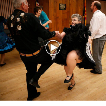
Марсом
Максим Фадеев и Маша Ржевская перевыпустили
«Когда я стану кошкой»
Клава Кока официально вышла «Замуж»
«Элли на маковом поле», Максим Лутчак и
«Смешарики» объединились
Авраам Руссо выпустил две солнечные песни
Сергей Сычёв - «Хит-парады в СССР. Полное
исследование»
Suno внедрил инструмент по нарушениям авторских
прав и новые водяные знаки
«Рианна работает в студии», - проговорился ее
партнер A$AP Rocky
Гленн Хьюз завершил свою гастрольную карьеру
Suno проиграла суд о нарушении авторских прав
немецкому лицензиату