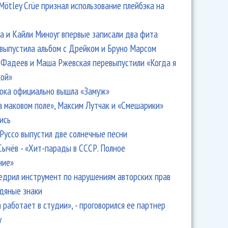
Mötley Crüe признал использование плейбэка на
 и Кайли Миноуг впервые записали два фита
 выпустила альбом с Дрейком и Бруно Марсом
Фадеев и Маша Ржевская перевыпустили «Когда я
кой»
ока официально вышла «Замуж»
вский рассказал о первой любви с «Солистами Москвы»
а маковом поле», Максим Лутчак и «Смешарики»
ись
Руссо выпустил две солнечные песни
Сычёв - «Хит-парады в СССР. Полное
ние»
едрил инструмент по нарушениям авторских прав
одяные знаки
 работает в студии», - проговорился ее партнер
y