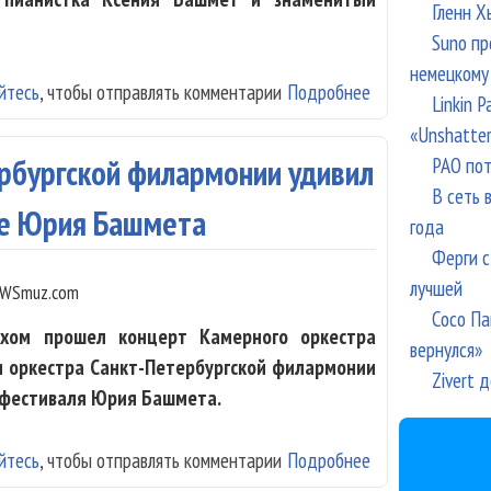
Гленн Х
Suno пр
немецкому
йтесь
, чтобы отправлять комментарии
Подробнее
о Александр Кн
Linkin 
«Unshatte
РАО пот
рбургской филармонии удивил
В сеть 
ле Юрия Башмета
года
Ферги с
лучшей
WSmuz.com
Сосо Па
ехом прошел концерт Камерного оркестра
вернулся»
и оркестра Санкт-Петербургской филармонии
Zivert 
х фестиваля Юрия Башмета.
йтесь
, чтобы отправлять комментарии
Подробнее
о Камерный орк
фестивале Юри