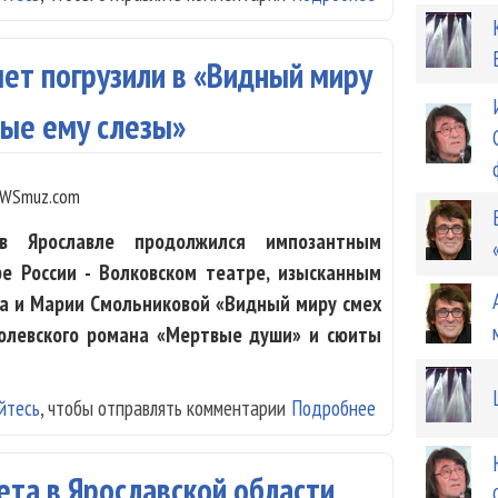
ет погрузили в «Видный миру
мые ему слезы»
WSmuz.com
 Ярославле продолжился импозантным
е России - Волковском театре, изысканным
а и Марии Смольниковой «Видный миру смех
голевского романа «Мертвые души» и сюиты
йтесь
, чтобы отправлять комментарии
Подробнее
о Евгений Миро
неведомые ему 
ета в Ярославской области