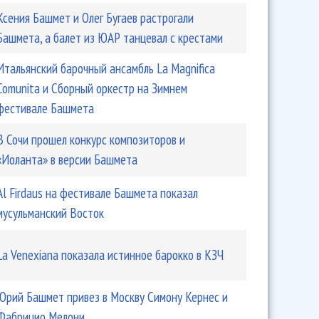
Ксения Башмет и Олег Бугаев растрогали
Башмета, а балет из ЮАР танцевал с крестами
Итальянский барочный ансамбль La Magnifica
Comunita и Сборный оркестр на Зимнем
фестивале Башмета
В Сочи прошел конкурс композиторов и
«Иоланта» в версии Башмета
Аl Firdaus на фестивале Башмета показал
мусульманский Восток
La Venexiana показала истинное барокко в КЗЧ
нов и Юрий Башмет погрузили в «Видный миру смех и
слезы»
Юрий Башмет привез в Москву Симону Кернес и
Фабрицио Мелони