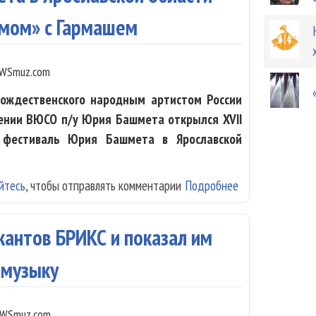
емом» с Гармашем
WSmuz.com
ождественского народным артистом России
ении ВЮСО п/у Юрия Башмета открылся XVII
фестиваль Юрия Башмета в Ярославской
йтесь
, чтобы отправлять комментарии
Подробнее
о XVII фестива
«Реквиемом» с 
антов БРИКС и показал им
 музыку
WSmuz.com