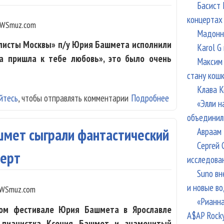
Басист 
концертах
WSmuz.com
Мадонна
олисты Москвы» п/у Юрия Башмета исполнили
Karol G
а пришла к тебе любовь», это было очень
Максим 
стану кош
Клава К
йтесь
, чтобы отправлять комментарии
Подробнее
о Игорь Костоле
«Элли н
объединил
Авраам 
ашмет сыграли фантастический
Сергей 
церт
исследова
Suno вн
и новые в
WSmuz.com
«Рианна
ом фестивале Юрия Башмета в Ярославле
A$AP Rock
 пианистка Ксения Башмет и знаменитый