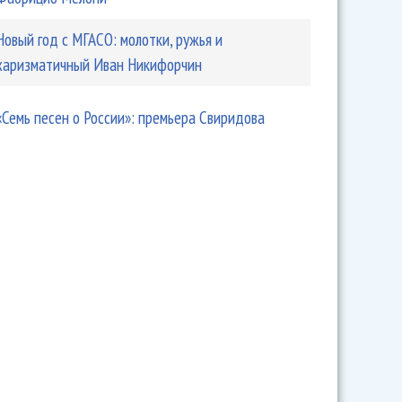
Новый год с МГАСО: молотки, ружья и
харизматичный Иван Никифорчин
«Семь песен о России»: премьера Свиридова
ль Юрия Башмета в Ярославской области открылся
Гармашем