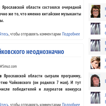
Ярославской области состоялся очередной
ычно же то, что именно китайские музыканты
ы.
йтесь
, чтобы отправлять комментарии
Подробнее
о Китайские пр
Башмета
йковского неоднозначно
WSmuz.com
 Ярославской области сыграли программу,
тию Чайковского (он родился 7 мая). И тут
числе победителей и лауреатов конкурса
йтесь
, чтобы отправлять комментарии
Подробнее
о Юрий Башмет 