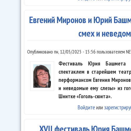
Евгений Миронов и Юрий Башм
смех и неведо
Опубликовано
пн, 12/05/2025 - 15:56
пользователем
NE
Фестиваль Юрия Башмета в
спектаклем в старейшем театр
перформансом Евгения Миронов
и неведомые ему слезы» из го
Шнитке «Гоголь-сюита».
Войдите
или
зарегистриру
XVII фестиваль Юрия Башм