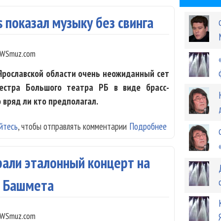
s показал музыку без свинга
WSmuz.com
Ярославской области очень неожиданный сет
естра Большого театра РБ в виде брасс-
го вряд ли кто предполагал.
йтесь
, чтобы отправлять комментарии
Подробнее
о Белорусский A
рали эталонный концерт на
е Башмета
WSmuz.com