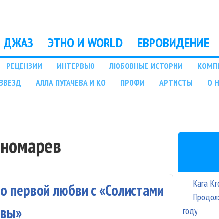
Перейти к основному
содержанию
ДЖАЗ
ЭТНО И WORLD
ЕВРОВИДЕНИЕ
РЕЦЕНЗИИ
ИНТЕРВЬЮ
ЛЮБОВНЫЕ ИСТОРИИ
КОМП
ЗВЕЗД
АЛЛА ПУГАЧЕВА И КО
ПРОФИ
АРТИСТЫ
О 
ономарев
Kara Kr
 о первой любви с «Солистами
Продолж
квы»
году