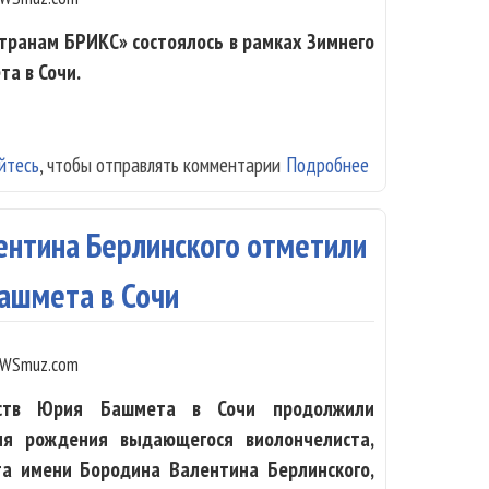
транам БРИКС» состоялось в рамках Зимнего
а в Сочи.
йтесь
, чтобы отправлять комментарии
Подробнее
о Юрий Башмет 
музыку
ентина Берлинского отметили
Башмета в Сочи
WSmuz.com
сств Юрия Башмета в Сочи продолжили
ня рождения выдающегося виолончелиста,
та имени Бородина Валентина Берлинского,