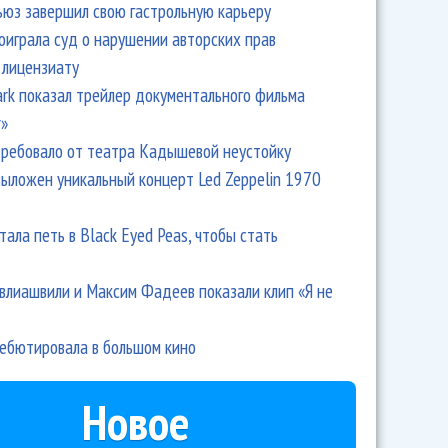
ьюз завершил свою гастрольную карьеру
оиграла суд о нарушении авторских прав
 лицензиату
язев и Ксения Башмет сыграли фантастический концерт
Park показал трейлер документального фильма
r»
ребовало от театра Кадышевой неустойку
выложен уникальный концерт Led Zeppelin 1970
тала петь в Black Eyed Peas, чтобы стать
влиашвили и Максим Фадеев показали клип «Я не
дебютировала в большом кино
Новое
естр Санкт-Петербургской филармонии удивил всех на
я Башмета