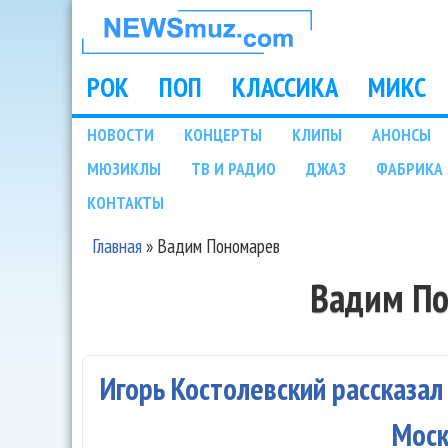
НОВОСТИ
МУЗЫКИ И
РОК
ПОП
КЛАССИКА
МИКС
Main menu
ШОУ БИЗНЕСА
НОВОСТИ
КОНЦЕРТЫ
КЛИПЫ
АНОНСЫ
Подразделы
МЮЗИКЛЫ
ТВ И РАДИО
ДЖАЗ
ФАБРИКА 
NEWSMUZ.COM
КОНТАКТЫ
Главная
»
Вадим Пономарев
Вы здесь
Вадим П
Игорь Костолевский рассказал
Мос