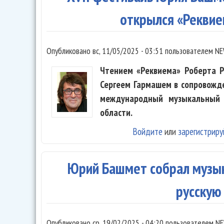
открылся «Рекви
Опубликовано
вс, 11/05/2025 - 03:51
пользователем
NE
Чтением «Реквиема» Роберта Р
Сергеем Гармашем в сопровожд
международный музыкальный 
области.
Войдите
или
зарегистриру
Юрий Башмет собрал музык
русскую
Опубликовано
ср, 19/02/2025 - 04:20
пользователем
NE