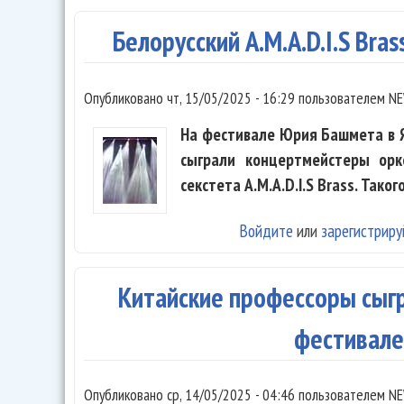
Белорусский A.M.A.D.I.S Bras
Опубликовано
чт, 15/05/2025 - 16:29
пользователем
NE
На фестивале Юрия Башмета в 
сыграли концертмейстеры орк
секстета A.M.A.D.I.S Brass. Тако
Войдите
или
зарегистриру
Китайские профессоры сыг
фестивал
Опубликовано
ср, 14/05/2025 - 04:46
пользователем
NE