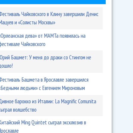
Фестиваль Чайковского в Клину завершили Денис
Мацуев и «Солисты Москвы»
«Орлеанская дева» от МАМТа появилась на
фестивале Чайковского
Юрий Башмет: У меня до драки со Стингом не
дошло!
.M.A.D.I.S Brass показал музыку без свинга
Фестиваль Башмета в Ярославле завершился
«Бедными людьми» с Евгением Мироновым
Дивное барокко из Италии: La Magnific Comunita
сыграл волшебство
Китайский Ming Quintet сыграл эксклюзив в
Ярославле