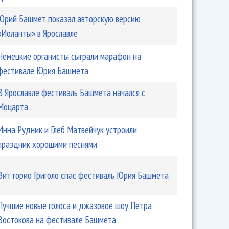
Юрий Башмет показал авторскую версию
«Иоланты» в Ярославле
Немецкие органисты сыграли марафон на
фестивале Юрия Башмета
офессоры сыграли эталонный концерт на фестивале
В Ярославле фестиваль Башмета начался с
Моцарта
Инна Рудник и Глеб Матвейчук устроили
праздник хорошими песнями
Витторио Григоло спас фестиваль Юрия Башмета
Лучшие новые голоса и джазовое шоу Петра
Востокова на фестивале Башмета
сыграл Чайковского неоднозначно