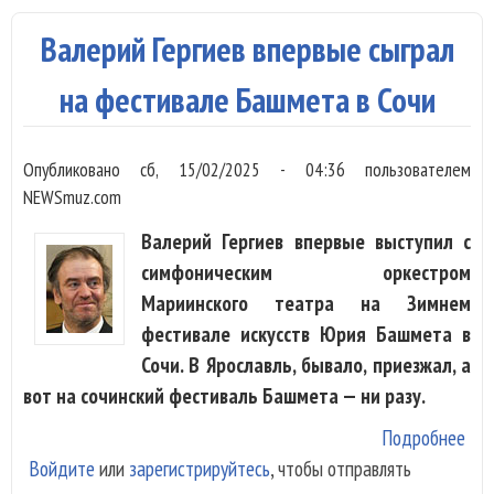
фес
Валерий Гергиев впервые сыграл
Ба
на фестивале Башмета в Сочи
Опубликовано
сб, 15/02/2025 - 04:36
пользователем
NEWSmuz.com
Валерий Гергиев впервые выступил с
симфоническим оркестром
Мариинского театра на Зимнем
фестивале искусств Юрия Башмета в
Сочи. В Ярославль, бывало, приезжал, а
вот на сочинский фестиваль Башмета — ни разу.
Подробнее
о В
Войдите
или
зарегистрируйтесь
, чтобы отправлять
Гер