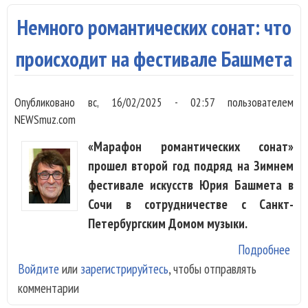
зач
Немного романтических сонат: что
Баш
Евг
происходит на фестивале Башмета
Мир
обе
Опубликовано
вс, 16/02/2025 - 02:57
пользователем
Шни
NEWSmuz.com
Гог
«Марафон романтических сонат»
прошел второй год подряд на Зимнем
фестивале искусств Юрия Башмета в
Сочи в сотрудничестве с Санкт-
Петербургским Домом музыки.
Подробнее
о Н
Войдите
или
зарегистрируйтесь
, чтобы отправлять
ром
комментарии
сон
про