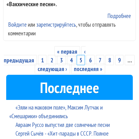
«Вакхические песни».
Подробнее
о Ю
Войдите
или
зарегистрируйтесь
, чтобы отправлять
Ба
комментарии
отк
фес
«Де
« первая
‹
Страницы
веч
предыдущая
1
2
3
4
5
6
7
8
9
…
Свя
следующая ›
последняя »
Рих
Последнее
«Элли на маковом поле», Максим Лутчак и
«Смешарики» объединились
Авраам Руссо выпустил две солнечные песни
Сергей Сычёв - «Хит-парады в СССР. Полное