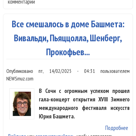
комментарии
впе
сыг
фес
Все смешалось в доме Башмета:
Баш
Соч
Вивальди, Пьяццолла, Шенберг,
Прокофьев...
Опубликовано
пт, 14/02/2025 - 04:31
пользователем
NEWSmuz.com
В Сочи с огромным успехом прошел
гала-концерт открытия XVIII Зимнего
международного фестиваля искусств
Юрия Башмета.
Подробнее
о В