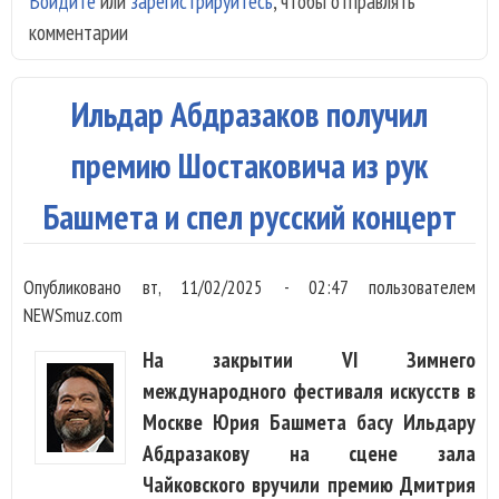
Войдите
или
зарегистрируйтесь
, чтобы отправлять
сме
комментарии
до
Баш
Вив
Ильдар Абдразаков получил
Пья
Шен
премию Шостаковича из рук
Про
Башмета и спел русский концерт
Опубликовано
вт, 11/02/2025 - 02:47
пользователем
NEWSmuz.com
На закрытии VI Зимнего
международного фестиваля искусств в
Москве Юрия Башмета басу Ильдару
Абдразакову на сцене зала
Чайковского вручили премию Дмитрия