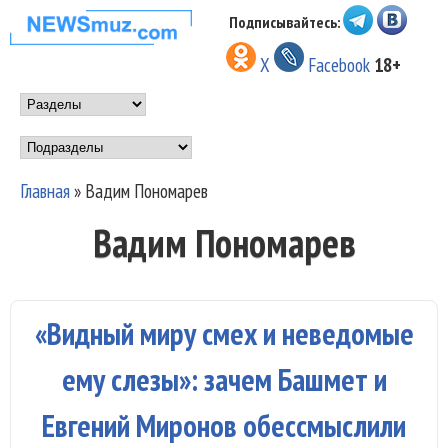
Перейти к основному
Подписывайтесь:
НОВОСТИ
содержанию
X
Facebook
18+
МУЗЫКИ И
Main menu
ШОУ БИЗНЕСА
Подразделы
NEWSMUZ.COM
Главная
»
Вадим Пономарев
Вы здесь
Вадим Пономарев
«Видный миру смех и неведомые
ему слезы»: зачем Башмет и
Евгений Миронов обессмыслили