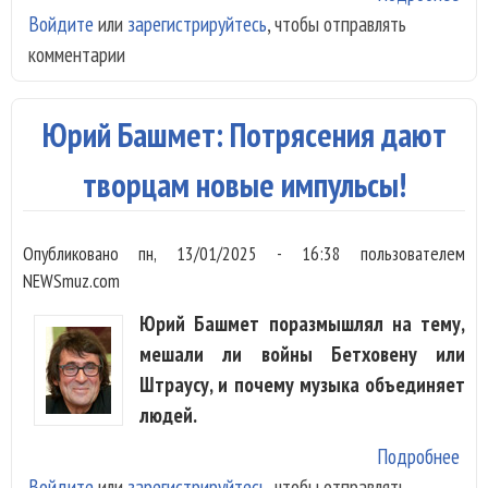
Войдите
или
зарегистрируйтесь
, чтобы отправлять
Юр
комментарии
Баш
Юр
Тем
Юрий Башмет: Потрясения дают
сош
одн
творцам новые импульсы!
Опубликовано
пн, 13/01/2025 - 16:38
пользователем
NEWSmuz.com
Юрий Башмет поразмышлял на тему,
мешали ли войны Бетховену или
Штраусу, и почему музыка объединяет
людей.
Подробнее
о Ю
Войдите
или
зарегистрируйтесь
, чтобы отправлять
Баш