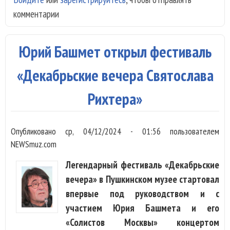
комментарии
Пот
да
тво
Юрий Башмет открыл фестиваль
нов
имп
«Декабрьские вечера Святослава
Рихтера»
Опубликовано
ср, 04/12/2024 - 01:56
пользователем
NEWSmuz.com
Легендарный фестиваль «Декабрьские
вечера» в Пушкинском музее стартовал
впервые под руководством и с
участием Юрия Башмета и его
«Солистов Москвы» концертом