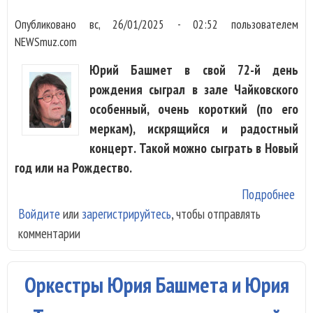
Ког
Опубликовано
вс, 26/01/2025 - 02:52
пользователем
NEWSmuz.com
Юрий Башмет в свой 72-й день
рождения сыграл в зале Чайковского
особенный, очень короткий (по его
меркам), искрящийся и радостный
концерт. Такой можно сыграть в Новый
год или на Рождество.
Подробнее
о Ю
Войдите
или
зарегистрируйтесь
, чтобы отправлять
Ба
комментарии
сот
сча
на 
Оркестры Юрия Башмета и Юрия
рож