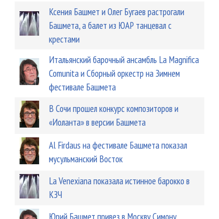
Ксения Башмет и Олег Бугаев растрогали
Башмета, а балет из ЮАР танцевал с
крестами
Итальянский барочный ансамбль La Magnifica
Comunita и Сборный оркестр на Зимнем
фестивале Башмета
В Сочи прошел конкурс композиторов и
«Иоланта» в версии Башмета
Аl Firdaus на фестивале Башмета показал
мусульманский Восток
La Venexiana показала истинное барокко в
КЗЧ
Юрий Башмет привез в Москву Симону