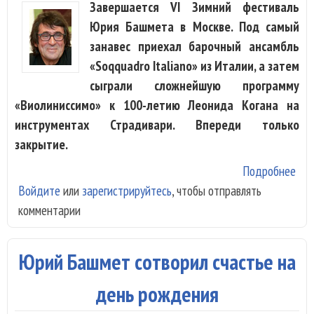
Завершается VI Зимний фестиваль
Юрия Башмета в Москве. Под самый
занавес приехал барочный ансамбль
«Soqquadro Italiano» из Италии, а затем
сыграли сложнейшую программу
«Виолиниссимо» к 100-летию Леонида Когана на
инструментах Страдивари. Впереди только
закрытие.
Подробнее
о М
Войдите
или
зарегистрируйтесь
, чтобы отправлять
бар
комментарии
Вив
от
ита
Юрий Башмет сотворил счастье на
и
пок
день рождения
Лео