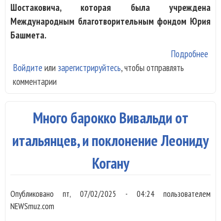
Шостаковича, которая была учреждена
Международным благотворительным фондом Юрия
Башмета.
Подробнее
о И
Войдите
или
зарегистрируйтесь
, чтобы отправлять
Абд
комментарии
пол
пр
Шос
Много барокко Вивальди от
из 
Баш
итальянцев, и поклонение Леониду
спе
Когану
кон
Опубликовано
пт, 07/02/2025 - 04:24
пользователем
NEWSmuz.com