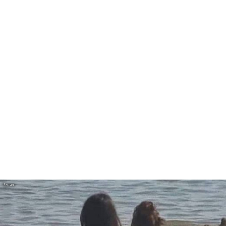
образ покойного мужа в клипе «Милый мой»
Victoria Monét танцует в «Reach Out»
«ДДТ» показали постапокалиптическую
«Херь»
Венсан Кассель ругается на съемочной
площадке Charli XCX «Camera»
Мэрилин Мэнсон клонировал себя в «Front
Toward Enemy»
Хабиб стал Алладином в клипе «Моя
малышка»
Ани Лорак танцует с мужем в «Обожаю»