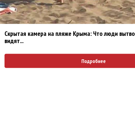
будущего альбома
Скрытая камера на пляже Крыма: Что люди вытвор
Блоги
видят...
ДИВИЗОР: Я еще не заходил так далеко за...
Подробнее
1 месяц 6 дней
назад
alexard
Второй альбом киприотов KA'APER
1 месяц 3
недели
назад
alexard
I Am Morbid объявили о российском туре!
2
месяца 1 день
назад
alexard
Дебютный EP американцев Abitha
2 месяца 3
недели
назад
alexard