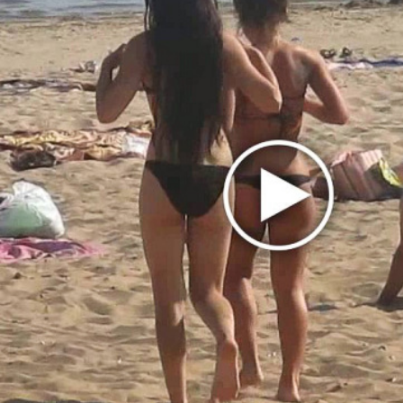
BTS расслабляются после вечеринки в
«Normal»
Alessa Majik и sp84 показали истинно
питерское «Свидание»
U2 выпустили «Street of Dreams» и клип из
Мексики
Бейонсе выпустила первую за два года
песню «Morning Dew (Donk)»
Mia Boyka в образе Барби снялась в клипе
«Экспонат»
The Strokes показали Going Shopping из