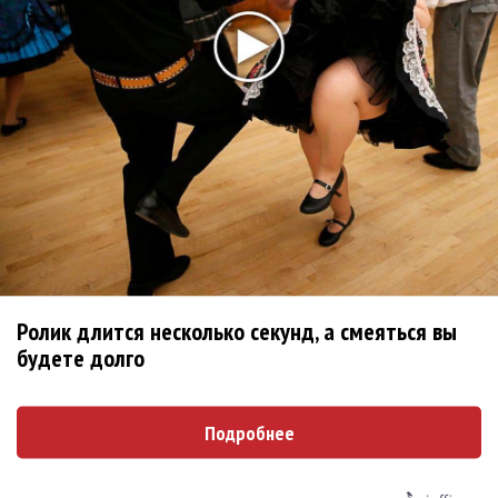
Сосо Павлиашвили и Максим Фадеев показали клип «Я
не вернулся»
Zivert дебютировала в большом кино
Новое
Kara Kross обнимает каждый «Новый день»
Продолжение фильма «Майкл» начнут
Ролик длится несколько секунд, а смеяться вы
снимать уже в этом году
будете долго
Басист Mötley Crüe признал использование
плейбэка на концертах
Подробнее
Мадонна и Кайли Миноуг впервые записали