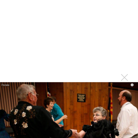
Сергей Сычёв - «Хит-парады в СССР. Полное
исследование»
Suno внедрил инструмент по нарушениям авторских
прав и новые водяные знаки
«Рианна работает в студии», - проговорился ее
партнер A$AP Rocky
Гленн Хьюз завершил свою гастрольную карьеру
Suno проиграла суд о нарушении авторских прав
немецкому лицензиату
Linkin Park показал трейлер документального фильма
i
«Unshatter»
РАО потребовало от театра Кадышевой неустойку
В сеть выложен уникальный концерт Led Zeppelin
1970 года
Ферги стала петь в Black Eyed Peas, чтобы стать
лучшей