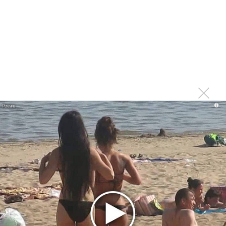
партнер A$AP Rocky
Гленн Хьюз завершил свою гастрольную карьеру
Suno проиграла суд о нарушении авторских прав
немецкому лицензиату
Linkin Park показал трейлер документального фильма
«Unshatter»
РАО потребовало от театра Кадышевой неустойку
В сеть выложен уникальный концерт Led Zeppelin
i
1970 года
Ферги стала петь в Black Eyed Peas, чтобы стать
лучшей
Сосо Павлиашвили и Максим Фадеев показали клип «Я
не вернулся»
Zivert дебютировала в большом кино
Ариана Гранде сделает перерыв в публичности
Ваня Дмитриенко побил рекорд Егора Крида, став