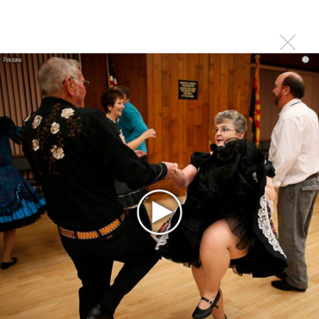
«Смешарики» объединились
Авраам Руссо выпустил две солнечные песни
Сергей Сычёв - «Хит-парады в СССР. Полное
i
исследование»
Suno внедрил инструмент по нарушениям авторских
прав и новые водяные знаки
«Рианна работает в студии», - проговорился ее
партнер A$AP Rocky
Гленн Хьюз завершил свою гастрольную карьеру
Suno проиграла суд о нарушении авторских прав
немецкому лицензиату
Linkin Park показал трейлер документального фильма
«Unshatter»
РАО потребовало от театра Кадышевой неустойку
В сеть выложен уникальный концерт Led Zeppelin
1970 года