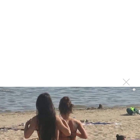
Продолжение фильма «Майкл» начнут снимать уже в
этом году
Басист Mötley Crüe признал использование плейбэка
на концертах
Мадонна и Кайли Миноуг впервые записали два
фита
Karol G выпустила альбом с Дрейком и Бруно
Марсом
Максим Фадеев и Маша Ржевская перевыпустили
i
«Когда я стану кошкой»
Клава Кока официально вышла «Замуж»
«Элли на маковом поле», Максим Лутчак и
«Смешарики» объединились
Авраам Руссо выпустил две солнечные песни
Сергей Сычёв - «Хит-парады в СССР. Полное