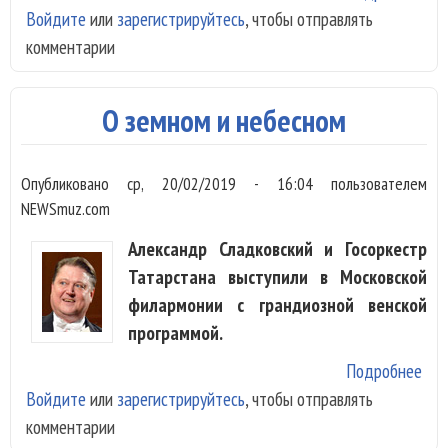
Войдите
или
зарегистрируйтесь
, чтобы отправлять
рус
комментарии
отк
ино
О земном и небесном
Опубликовано
ср, 20/02/2019 - 16:04
пользователем
NEWSmuz.com
Александр Сладковский и Госоркестр
Татарстана выступили в Московской
филармонии с грандиозной венской
программой.
Подробнее
о О
Войдите
или
зарегистрируйтесь
, чтобы отправлять
зем
комментарии
неб