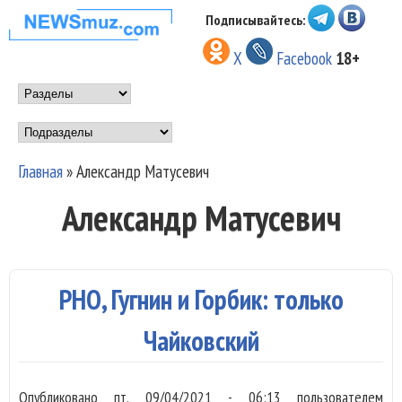
Перейти к основному
Подписывайтесь:
НОВОСТИ
содержанию
X
Facebook
18+
МУЗЫКИ И
Main menu
ШОУ БИЗНЕСА
Подразделы
NEWSMUZ.COM
Главная
»
Александр Матусевич
Вы здесь
Александр Матусевич
РНО, Гугнин и Горбик: только
Чайковский
Опубликовано
пт, 09/04/2021 - 06:13
пользователем