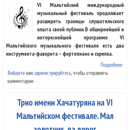
VI Мальтийский международный
музыкальный фестиваль продолжает
расширять границы слушательского
опыта своей публики В обширнейшей и
интереснейшей программе VI
Мальтийского музыкального фестиваля есть два
инструмента-фаворита – фортепиано и скрипка.
Подробнее
о
Войдите
или
зарегистрируйтесь
, чтобы отправлять
Вио
комментарии
зву
вол
Нар
Трио имени Хачатуряна на VI
Ахн
на 
Мальтийском фестивале. Мал
Мал
золотник, да дорог
фес