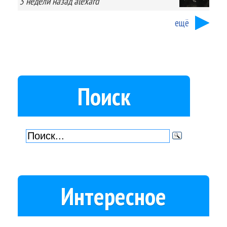
3 недели
назад
alexard
ещё
Поиск
Интересное