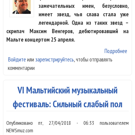
замечательных имен, безусловно,
имеет звезд, чья слава стала уже
легендарной. Одна из таких звезд –
скрипач Максим Венгеров, дебютировавший на
Мальте концертом 25 апреля.
Подробнее
о М
Войдите
или
зарегистрируйтесь
, чтобы отправлять
Вен
комментарии
VI
Мал
фес
VI Мальтийский музыкальный
Иск
вне
фестиваль: Сильный слабый пол
под
Опубликовано
пт, 27/04/2018 - 06:33
пользователем
NEWSmuz.com