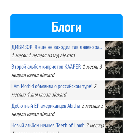
Блоги
ДИВИЗОР: Я еще не заходил так далеко за...
1 месяц 1 неделя
назад
alexard
Второй альбом киприотов KA'APER
1 месяц 3
недели
назад
alexard
I Am Morbid объявили о российском туре!
2
месяца 4 дня
назад
alexard
Дебютный EP американцев Abitha
2 месяца 3
недели
назад
alexard
Новый альбом немцев Teeth of Lamb
2 месяца