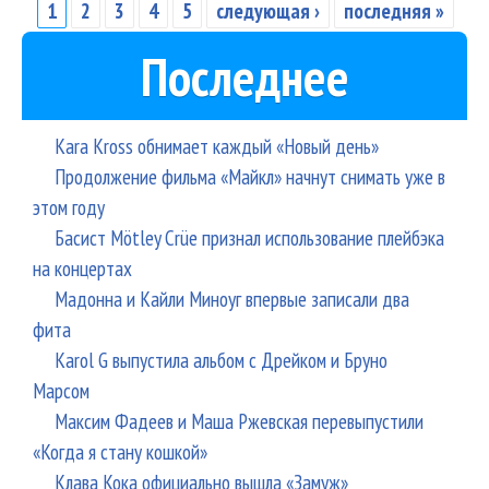
Сил
1
2
3
4
5
следующая ›
последняя »
Страницы
сла
Последнее
Kara Kross обнимает каждый «Новый день»
Продолжение фильма «Майкл» начнут снимать уже в
этом году
Басист Mötley Crüe признал использование плейбэка
на концертах
Мадонна и Кайли Миноуг впервые записали два
фита
Karol G выпустила альбом с Дрейком и Бруно
Марсом
Максим Фадеев и Маша Ржевская перевыпустили
«Когда я стану кошкой»
Клава Кока официально вышла «Замуж»