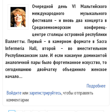
Очередной день VI Мальтийского
международного музыкального
фестиваля – и вновь два концерта в
Средиземноморском конференц-
центре столицы островной республики
Валлетты. Первый – в камерном формате в Sacra
Infermeria Hall, второй – во вместительном
Республиканском зале. И если накануне доминантой
аналогичной пары было фортепианное искусство, то
сегодняшнюю двойчатку объединило женское
начало…
Подробнее
о V
Войдите
или
зарегистрируйтесь
, чтобы отправлять
Мал
комментарии
муз
фес