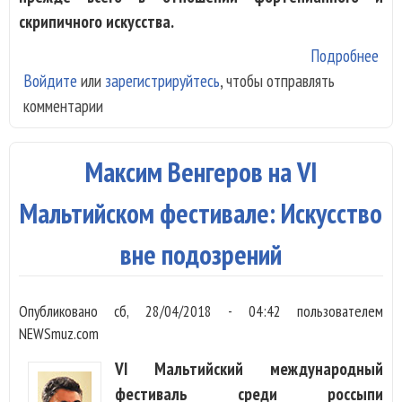
скрипичного искусства.
Подробнее
о Р
Войдите
или
зарегистрируйтесь
, чтобы отправлять
VI
комментарии
Мал
фес
Сюр
Максим Венгеров на VI
нов
Мальтийском фестивале: Искусство
вне подозрений
Опубликовано
сб, 28/04/2018 - 04:42
пользователем
NEWSmuz.com
VI Мальтийский международный
фестиваль среди россыпи