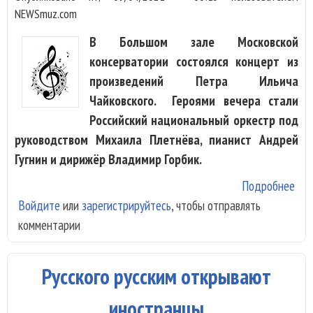
NEWSmuz.com
В Большом зале Московской
консерватории состоялся концерт из
произведений Петра Ильича
Чайковского. Героями вечера стали
Российский национальный оркестр под
руководством Михаила Плетнёва, пианист Андрей
Гугнин и дирижёр Владимир Горбик.
Подробнее
о Р
Войдите
или
зарегистрируйтесь
, чтобы отправлять
Гуг
комментарии
Гор
тол
Чай
Русского русским открывают
иностранцы