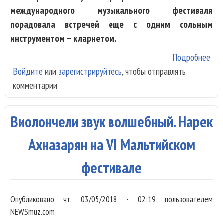
международного музыкального фестиваля
порадовала встречей еще с одним сольным
инструментом – кларнетом.
Подробнее
о Х
Войдите
или
зарегистрируйтесь
, чтобы отправлять
на 
комментарии
Анд
Отт
на 
Виолончели звук волшебный. Нарек
Мал
фес
Ахназарян на VI Мальтийском
фестивале
Опубликовано
чт, 03/05/2018 - 02:19
пользователем
NEWSmuz.com