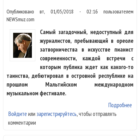
дор
Опубликовано
вт, 01/05/2018 - 02:16
пользователем
NEWSmuz.com
Самый загадочный, недоступный для
журналистов, пребывающий в ореоле
затворничества в искусстве пианист
современности, каждой встречи с
которым публика ждет как какого-то
таинства, дебютировал в островной республике на
прошлом Мальтийском международном
музыкальном фестивале.
Подробнее
о
Войдите
или
зарегистрируйтесь
, чтобы отправлять
Гри
комментарии
Сок
вер
на