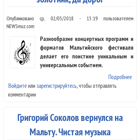
Опубликовано
ср, 02/05/2018 - 15:19
пользователем
NEWSmuz.com
Разнообразие концертных программ и
форматов Мальтийского фестиваля
делает его поистине уникальным и
универсальным событием.
Подробнее
о Т
Войдите
или
зарегистрируйтесь
, чтобы отправлять
име
комментарии
Хач
на 
Мал
Григорий Соколов вернулся на
фес
Ма
Мальту. Чистая музыка
зол