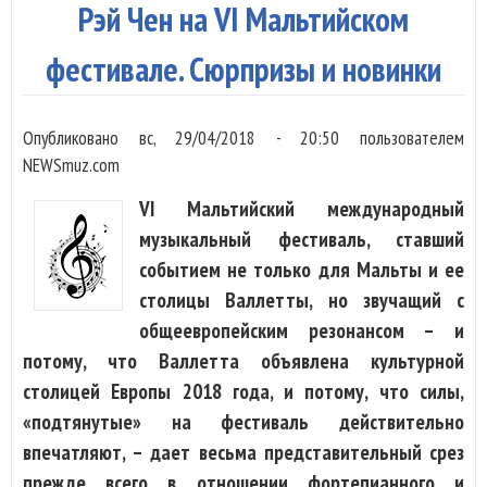
Рэй Чен на VI Мальтийском
Мал
Чис
фестивале. Сюрпризы и новинки
муз
Опубликовано
вс, 29/04/2018 - 20:50
пользователем
NEWSmuz.com
VI Мальтийский международный
музыкальный фестиваль, ставший
событием не только для Мальты и ее
столицы Валлетты, но звучащий с
общеевропейским резонансом – и
потому, что Валлетта объявлена культурной
столицей Европы 2018 года, и потому, что силы,
«подтянутые» на фестиваль действительно
впечатляют, – дает весьма представительный срез
прежде всего в отношении фортепианного и