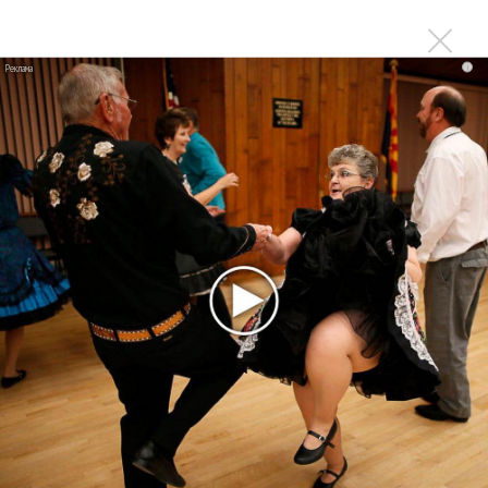
Сергей Сычёв - «Хит-парады в СССР. Полное
исследование»
i
Suno внедрил инструмент по нарушениям авторских
прав и новые водяные знаки
«Рианна работает в студии», - проговорился ее
партнер A$AP Rocky
Гленн Хьюз завершил свою гастрольную карьеру
Suno проиграла суд о нарушении авторских прав
немецкому лицензиату
Linkin Park показал трейлер документального фильма
«Unshatter»
РАО потребовало от театра Кадышевой неустойку
В сеть выложен уникальный концерт Led Zeppelin
1970 года
Ферги стала петь в Black Eyed Peas, чтобы стать
лучшей