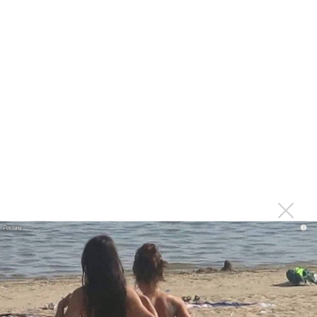
1970 года
Ферги стала петь в Black Eyed Peas, чтобы стать
лучшей
Сосо Павлиашвили и Максим Фадеев показали клип «Я
не вернулся»
Zivert дебютировала в большом кино
Ариана Гранде сделает перерыв в публичности
Ваня Дмитриенко побил рекорд Егора Крида, став
самым юным артистом, собравшим Лужники
Группа Dabro добилась отмены бренда ресторана
Da'Bro
Александр Добронравов рассказал «Чего хотят
i
мужчины?»
Нюша нашла «Время любить»
«Три дня дождя» просят: «Не смотри наверх»
Ариана Гранде выпустила «злобный» альбом