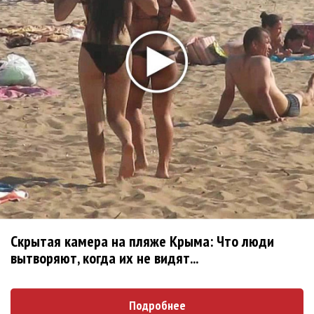
«Petal»
Филипп Киркоров сходит с ума от «Луизы»
Гитарист Black Sabbath Тони Айомми показал первую
песню из сольного альбома
Денис Клявер умоляет ИИ-модель: «Не плачь,
Анастасия»
Новое
Сосо Павлиашвили и Максим Фадеев
показали клип «Я не вернулся»
Скрытая камера на пляже Крыма: Что люди
вытворяют, когда их не видят...
Александр Добронравов рассказал «Чего
хотят мужчины?»
Подробнее