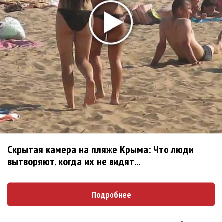
Dabro: Мы всегда ответственно подходим к видеo!
Dabro спела о поддержке близких людей
Dabro выпустили романтичный клип на летнюю песню
Dabro призвало «Давай запоём»
Dabro спели в будке «Нового Радио»
Dabro описали, что бывает, когда «Полюбил тебя»
Последнее
Скрытая камера на пляже Крыма: Что люди
вытворяют, когда их не видят...
Продолжение фильма «Майкл» начнут снимать уже в
этом году
Подробнее
Басист Mötley Crüe признал использование плейбэка
на концертах