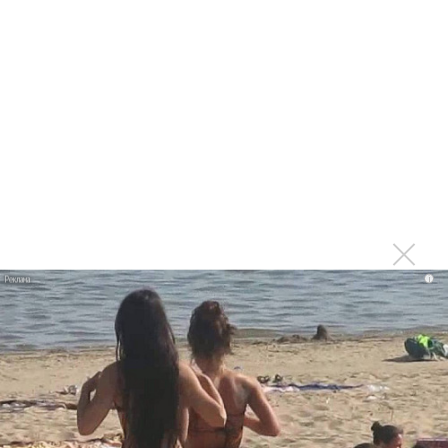
Игорь Николаев, Dabro и Анна Немченко выступили на
«Дискотеке Детского радио» в Кремле
Dabro представили эксклюзивную премьеру «Зима, зима»
на «Юмор FM»
Группа Dabro спела летний хит в столичной подземке
Dabro показало новые стороны в «Дальше - больше»
Dabro воспели любовь как «Солнце и Луна»
Валерия и Сергей Приказчиков пообещали новые
альбомы в новом году
i
Dabro показала дружбу между братьями в «Билете»
Dabro едут на юг в «Дальше-больше»
Группа Dabro посвятила новую песню маме
Поклонники создали в Казани арт-объект Dabro
«Дороги заряжают эмоциями»: Группа Dabro
отправляется в масштабный тур