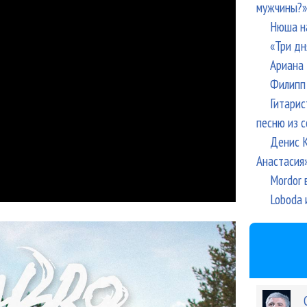
мужчины?»
Нюша н
«Три дн
Ариана 
Филипп 
Гитарис
песню из с
Денис К
Анастасия
Mordor 
Loboda 