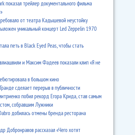
Park показал трейлер документального фильма
r»
ребовало от театра Кадышевой неустойку
выложен уникальный концерт Led Zeppelin 1970
тала петь в Black Eyed Peas, чтобы стать
влиашвили и Максим Фадеев показали клип «Я не
дебютировала в большом кино
Гранде сделает перерыв в публичности
итриенко побил рекорд Егора Крида, став самым
стом, собравшим Лужники
Dabro добилась отмены бренда ресторана
др Добронравов рассказал «Чего хотят