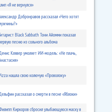
клип «Я не вернулся»
Александр Добронравов рассказал «Чего хотят
мужчины?»
Гитарист Black Sabbath Тони Айомми показал
первую песню из сольного альбома
Денис Клявер умоляет ИИ-модель: «Не плачь,
Анастасия»
Pizza нашла свою колючую «Проволоку»
Дельфин рассказал о смерти в песне «Яблоки»
Филипп Киркоров сбросил улыбающуюся маску в