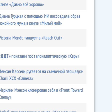
клипе «Давно всё хорошо»
Диана Гурцкая с помощью ИИ воссоздала образ
покойного мужа в клипе «Милый мой»
Victoria Monét танцует в «Reach Out»
«ДДТ» показали постапокалиптическую «Херь»
Венсан Кассель ругается на съемочной площадке
Charli XCX «Camera»
Мэрилин Мэнсон клонировал себя в «Front Toward
Enemy»