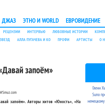
Перейти к основному
содержанию
ДЖАЗ
ЭТНО И WORLD
ЕВРОВИДЕНИЕ
РЕЦЕНЗИИ
ИНТЕРВЬЮ
ЛЮБОВНЫЕ ИСТОРИИ
КОМП
ЗВЕЗД
АЛЛА ПУГАЧЕВА И КО
ПРОФИ
АРТИСТЫ
О 
 «Давай запоём»
Гленн Х
WSmuz.com
Suno пр
немецкому
авай запоём». Авторы хитов «Юность», «На