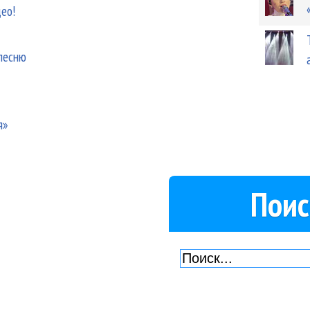
еo!
 песню
я»
Поис