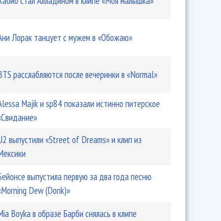
Хабиб стал Алладином в клипе «Моя малышка»
Ани Лорак танцует с мужем в «Обожаю»
BTS расслабляются после вечеринки в «Normal»
Alessa Majik и sp84 показали истинно питерское
«Свидание»
U2 выпустили «Street of Dreams» и клип из
Мексики
Бейонсе выпустила первую за два года песню
«Morning Dew (Donk)»
Mia Boyka в образе Барби снялась в клипе