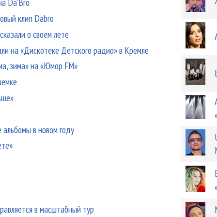
на Da'Bro
новый клип Dabro
ссказали о своем лете
или на «Дискотеке Детского радио» в Кремле
ма, зима» на «Юмор FM»
земке
ьше»
 альбомы в новом году
ете»
o
правляется в масштабный тур