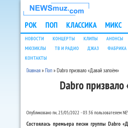
НОВОСТИ
МУЗЫКИ И
РОК
ПОП
КЛАССИКА
МИКС
Main menu
ШОУ БИЗНЕСА
НОВОСТИ
КОНЦЕРТЫ
КЛИПЫ
АНОНСЫ
Подразделы
МЮЗИКЛЫ
ТВ И РАДИО
ДЖАЗ
ФАБРИКА 
NEWSMUZ.COM
КОНТАКТЫ
Главная
»
Поп
»
Dabro призвало «Давай запоём»
Вы здесь
Dabro призвало
Опубликовано
пн, 23/05/2022 - 03:36
пользователем
NE
Состоялась премьера песни группы Dabro «Д