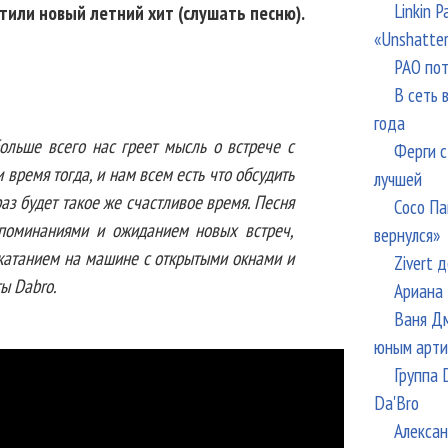
Linkin 
тили новый летний хит (слушать песню).
«Unshatte
РАО пот
В сеть 
года
ольше всего нас греет мысль о встрече с
Ферги с
 время тогда, и нам всем есть что обсудить
лучшей
раз будет такое же счастливое время. Песня
Сосо Па
споминаниями и ожиданием новых встреч,
вернулся»
 катанием на машине с открытыми окнами и
Zivert 
ы Dabro.
Ариана 
Ваня Дм
юным арти
Группа 
Da'Bro
Алексан