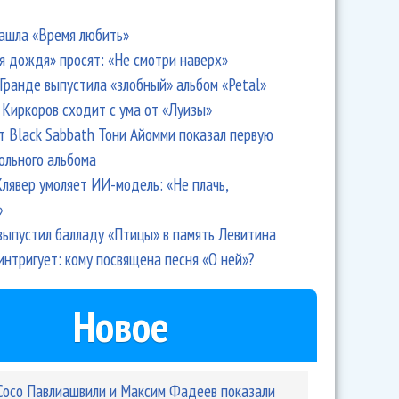
ашла «Время любить»
я дождя» просят: «Не смотри наверх»
Гранде выпустила «злобный» альбом «Petal»
Киркоров сходит с ума от «Луизы»
т Black Sabbath Тони Айомми показал первую
ольного альбома
лявер умоляет ИИ-модель: «Не плачь,
»
выпустил балладу «Птицы» в память Левитина
интригует: кому посвящена песня «О ней»?
Новое
Сосо Павлиашвили и Максим Фадеев показали