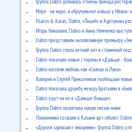
Группа Dabro добилась отмены бренда рестора
Море - не море, и обручальное кольцо у Ивана: 
Filatov & Karas, Dabro, «Лицей» и Куртукова ра
Игорь Николаев, Dabro и Анна Немченко выступ
Dabro представили эксклюзивную премьеру «Зи
Группа Dabro спела летний хит в столичной под
Dabro показало новые стороны в «Дальше - бол
Dabro воспели любовь как «Солнце и Луна»
Валерия и Сергей Приказчиков пообещали новые
Dabro показала дружбу между братьями в «Бил
Dabro едут на юг в «Дальше-больше»
Группа Dabro посвятила новую песню маме
Поклонники создали в Казани арт-объект Dabr
«Дороги заряжают эмоциями»: Группа Dabro от