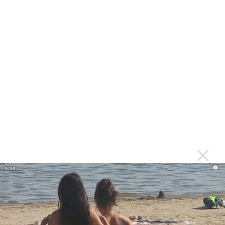
Dabro воспели любовь как «Солнце и Луна»
Валерия и Сергей Приказчиков пообещали новые
альбомы в новом году
Dabro показала дружбу между братьями в «Билете»
Dabro едут на юг в «Дальше-больше»
Группа Dabro посвятила новую песню маме
Поклонники создали в Казани арт-объект Dabro
«Дороги заряжают эмоциями»: Группа Dabro
отправляется в масштабный тур
Dabro: Мы всегда ответственно подходим к видеo!
Dabro спела о поддержке близких людей
i
Dabro выпустили романтичный клип на летнюю песню
Dabro призвало «Давай запоём»
Dabro спели в будке «Нового Радио»