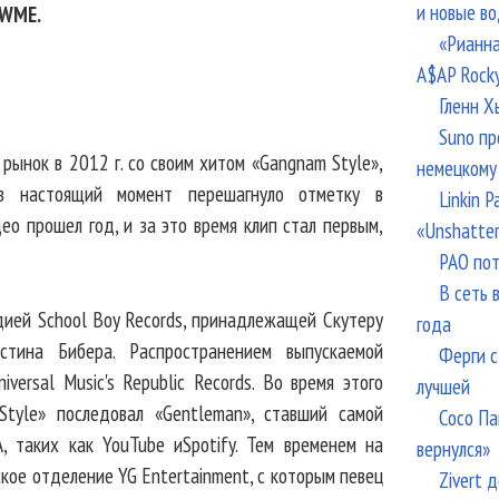
и новые в
 WME.
«Рианна
A$AP Rock
Гленн Х
Suno пр
рынок в 2012 г. со своим хитом «Gangnam Style»,
немецкому
 в настоящий момент перешагнуло отметку в
Linkin 
ео прошел год, и за это время клип стал первым,
«Unshatte
РАО пот
В сеть 
дией School Boy Records, принадлежащей Скутеру
года
тина Бибера. Распространением выпускаемой
Ферги с
versal Music's Republic Records. Во время этого
лучшей
Style» последовал «Gentleman», ставший самой
Сосо Па
, таких как YouTube иSpotify. Тем временем на
вернулся»
кое отделение YG Entertainment, с которым певец
Zivert 