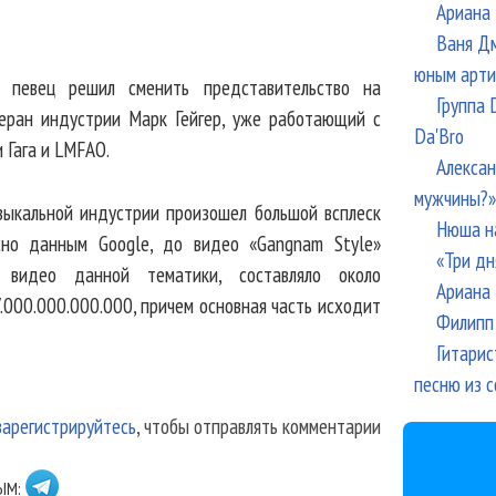
Ариана 
Ваня Дм
юным арти
с певец решил сменить представительство на
Группа 
теран индустрии Марк Гейгер, уже работающий с
Da'Bro
 Гага и LMFAO.
Алексан
мужчины?»
узыкальной индустрии произошел большой всплеск
Нюша н
асно данным Google, до видео «Gangnam Style»
«Три дн
с видео данной тематики, составляло около
Ариана 
7.000.000.000.000, причем основная часть исходит
Филипп 
Гитарис
песню из с
зарегистрируйтесь
, чтобы отправлять комментарии
ЫМ: