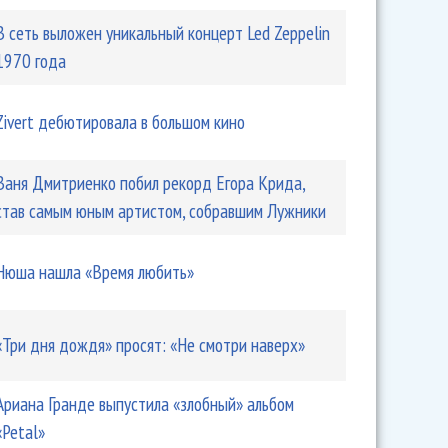
В сеть выложен уникальный концерт Led Zeppelin
1970 года
Zivert дебютировала в большом кино
Ваня Дмитриенко побил рекорд Егора Крида,
став самым юным артистом, собравшим Лужники
Нюша нашла «Время любить»
«Три дня дождя» просят: «Не смотри наверх»
Ариана Гранде выпустила «злобный» альбом
«Petal»