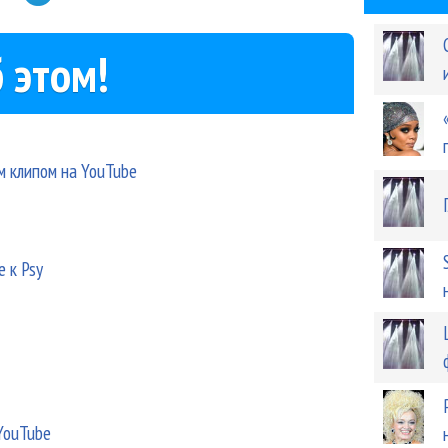
 этом!
м клипом на YouTube
 к Psy
YouTube