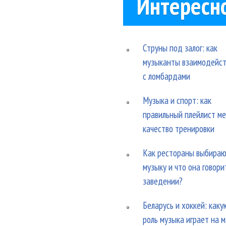
Интересн
Струны под залог: как
музыканты взаимодейс
с ломбардами
Музыка и спорт: как
правильный плейлист м
качество тренировки
Как рестораны выбира
музыку и что она говори
заведении?
Беларусь и хоккей: каку
роль музыка играет на 