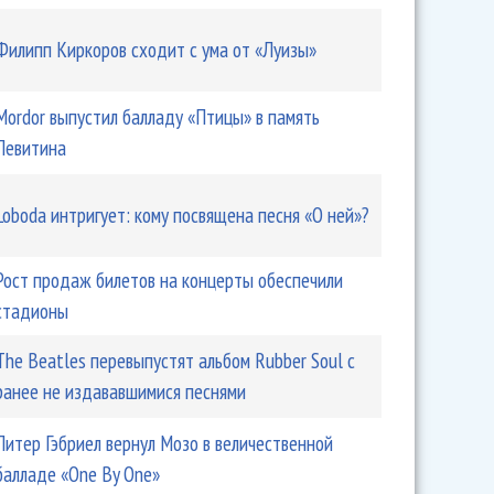
Филипп Киркоров сходит с ума от «Луизы»
Mordor выпустил балладу «Птицы» в память
Левитина
Loboda интригует: кому посвящена песня «О ней»?
Рост продаж билетов на концерты обеспечили
стадионы
The Beatles перевыпустят альбом Rubber Soul с
ранее не издававшимися песнями
Питер Гэбриел вернул Мозо в величественной
балладе «One By One»