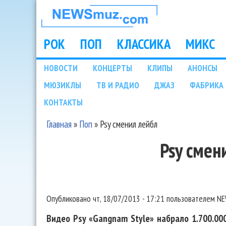
НОВОСТИ
МУЗЫКИ И
РОК
ПОП
КЛАССИКА
МИКС
Main menu
ШОУ БИЗНЕСА
НОВОСТИ
КОНЦЕРТЫ
КЛИПЫ
АНОНСЫ
Подразделы
МЮЗИКЛЫ
ТВ И РАДИО
ДЖАЗ
ФАБРИКА 
NEWSMUZ.COM
КОНТАКТЫ
Главная
»
Поп
»
Psy сменил лейбл
Вы здесь
Psy смен
Опубликовано
чт, 18/07/2013 - 17:21
пользователем
NE
Видео Psy «Gangnam Style» набрало 1.700.000