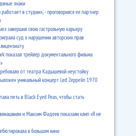
одяные знаки
 работает в студии», - проговорился ее партнер
y
ьюз завершил свою гастрольную карьеру
оиграла суд о нарушении авторских прав
 лицензиату
Park показал трейлер документального фильма
r»
ребовало от театра Кадышевой неустойку
выложен уникальный концерт Led Zeppelin 1970
тала петь в Black Eyed Peas, чтобы стать
влиашвили и Максим Фадеев показали клип «Я не
дебютировала в большом кино