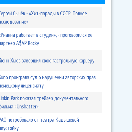
Сергей Сычёв - «Хит-парады в СССР. Полное
исследование»
«Рианна работает в студии», - проговорился ее
партнер A$AP Rocky
Гленн Хьюз завершил свою гастрольную карьеру
Suno проиграла суд о нарушении авторских прав
немецкому лицензиату
Linkin Park показал трейлер документального
фильма «Unshatter»
РАО потребовало от театра Кадышевой
неустойку