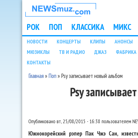
НОВОСТИ
МУЗЫКИ И
РОК
ПОП
КЛАССИКА
МИКС
Main menu
ШОУ БИЗНЕСА
НОВОСТИ
КОНЦЕРТЫ
КЛИПЫ
АНОНСЫ
Подразделы
МЮЗИКЛЫ
ТВ И РАДИО
ДЖАЗ
ФАБРИКА 
NEWSMUZ.COM
КОНТАКТЫ
Главная
»
Поп
»
Psy записывает новый альбом
Вы здесь
Psy записывае
Опубликовано
вт, 25/08/2015 - 16:38
пользователем
NE
Южнокорейский рэпер Пак Чжэ Сан, извест