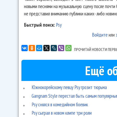
новыми песнями на музыкальную сцену после почти 
не представил вниманию публики каких- либо новино
Быстрый поиск:
Psy
Войдите
или
ПРОЧИТАЙ НОВОСТИ ПЕРВ
Ещё об
Южнокорейскому певцу Psy грозит тюрьма
Gangnam Style перестал быть самым популярны
Psy снялся в комедийном боевик
Psy сыграл в новом клипе три роли