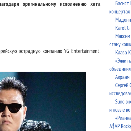
Басист 
лагодаря оригинальному исполнению хита
концертах
Мадонна
Karol G
Максим 
стану кош
рейскую эстрадную компанию YG Entertainment,
Клава К
«Элли н
объединил
Авраам 
Сергей 
исследова
Suno вн
и новые в
«Рианна
A$AP Rock