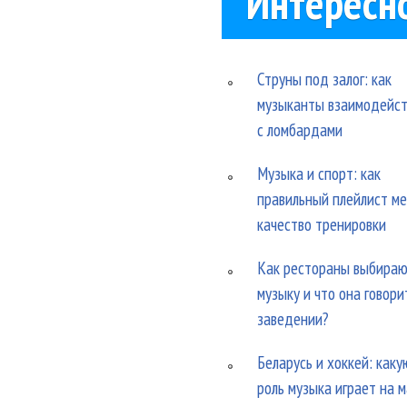
Интересн
Струны под залог: как
музыканты взаимодейс
с ломбардами
Музыка и спорт: как
правильный плейлист м
качество тренировки
Как рестораны выбира
музыку и что она говори
заведении?
Беларусь и хоккей: каку
роль музыка играет на 