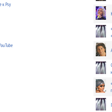
 к Psy
YouTube