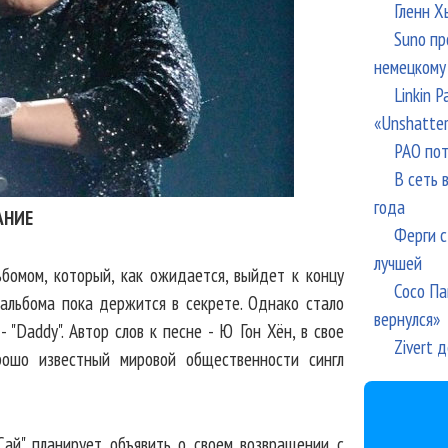
Гленн Х
Suno пр
немецкому
Linkin 
«Unshatte
РАО пот
В сеть 
года
АНИЕ
Ферги с
лучшей
бомом, который, как ожидается, выйдет к концу
Сосо Па
е альбома пока держится в секрете. Однако стало
вернулся»
 "Daddy". Автор слов к песне - Ю Гон Хён, в свое
Zivert 
рошо известный мировой общественности сингл
Сай" планирует объявить о своем возвращении с