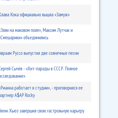
Клава Кока официально вышла «Замуж»
«Элли на маковом поле», Максим Лутчак и
«Смешарики» объединились
Авраам Руссо выпустил две солнечные песни
Сергей Сычёв - «Хит-парады в СССР. Полное
исследование»
«Рианна работает в студии», - проговорился ее
партнер A$AP Rocky
Гленн Хьюз завершил свою гастрольную карьеру