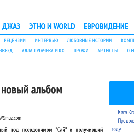
Перейти к основному
содержанию
ДЖАЗ
ЭТНО И WORLD
ЕВРОВИДЕНИЕ
РЕЦЕНЗИИ
ИНТЕРВЬЮ
ЛЮБОВНЫЕ ИСТОРИИ
КОМП
ЗВЕЗД
АЛЛА ПУГАЧЕВА И КО
ПРОФИ
АРТИСТЫ
О 
т новый альбом
Kara Kr
WSmuz.com
Продолж
году
ный под псевдонимом "Сай" и получивший