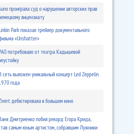
Suno проиграла суд о нарушении авторских прав
немецкому лицензиату
Linkin Park показал трейлер документального
фильма «Unshatter»
РАО потребовало от театра Кадышевой
неустойку
В сеть выложен уникальный концерт Led Zeppelin
1970 года
Zivert дебютировала в большом кино
Ваня Дмитриенко побил рекорд Егора Крида,
став самым юным артистом, собравшим Лужники