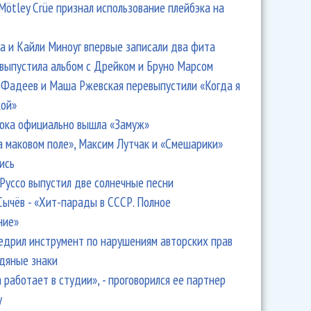
Mötley Crüe признал использование плейбэка на
 и Кайли Миноуг впервые записали два фита
 выпустила альбом с Дрейком и Бруно Марсом
Фадеев и Маша Ржевская перевыпустили «Когда я
кой»
ока официально вышла «Замуж»
а маковом поле», Максим Лутчак и «Смешарики»
ись
Руссо выпустил две солнечные песни
Сычёв - «Хит-парады в СССР. Полное
ние»
едрил инструмент по нарушениям авторских прав
одяные знаки
 работает в студии», - проговорился ее партнер
y