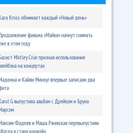
Kara Kross обнимает каждый «Новый день»
Продолжение фильма «Майкл» начнут снимать
уже в этом году
Басист Mötley Crüe признал использование
плейбэка на концертах
Мадонна и Кайли Миноуг впервые записали два
фита
Karol G выпустила альбом с Дрейком и Бруно
Марсом
Максим Фадеев и Маша Ржевская перевыпустили
«Когда я стану кошкой»