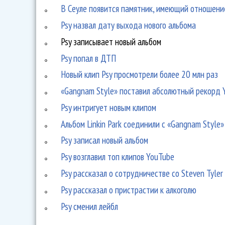
В Сеуле появится памятник, имеющий отношение
Psy назвал дату выхода нового альбома
Psy записывает новый альбом
Psy попал в ДТП
Новый клип Psy просмотрели более 20 млн раз
«Gangnam Style» поставил абсолютный рекорд 
Psy интригует новым клипом
Альбом Linkin Park соединили с «Gangnam Style»
Psy записал новый альбом
Psy возглавил топ клипов YouTube
Psy рассказал о сотрудничестве со Steven Tyler
Psy рассказал о пристрастии к алкоголю
Psy сменил лейбл