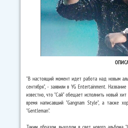
ОПИС
"В настоящий момент идет работа над новым аль
сентября", - заявили в YG Entertainment. Названи
известно, что "Сай" обещает исполнить новый хит -
время написавший "Gangnam Style", а также хо
"Gentleman".
Таким образом, выходом в свет нового альбома "