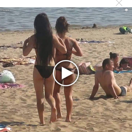
Loboda интригует: кому посвящена песня «О ней»?
i
Новое
Гленн Хьюз завершил свою гастрольную
карьеру
Suno проиграла суд о нарушении авторских
прав немецкому лицензиату
Linkin Park показал трейлер документального
фильма «Unshatter»
РАО потребовало от театра Кадышевой
неустойку
В сеть выложен уникальный концерт Led