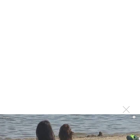
«Petal»
Филипп Киркоров сходит с ума от «Луизы»
Гитарист Black Sabbath Тони Айомми показал первую
песню из сольного альбома
Денис Клявер умоляет ИИ-модель: «Не плачь,
Анастасия»
Mordor выпустил балладу «Птицы» в память
Левитина
Loboda интригует: кому посвящена песня «О ней»?
Новое
i
Гленн Хьюз завершил свою гастрольную
карьеру