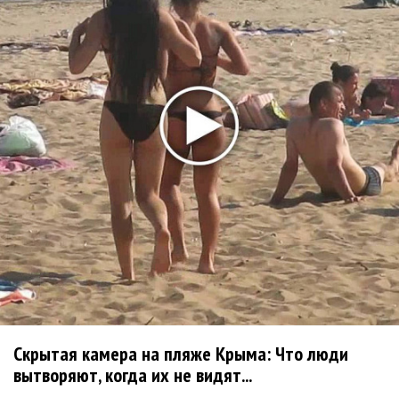
Linkin Park показал трейлер документального фильма
«Unshatter»
РАО потребовало от театра Кадышевой неустойку
В сеть выложен уникальный концерт Led Zeppelin
1970 года
Ферги стала петь в Black Eyed Peas, чтобы стать
лучшей
Сосо Павлиашвили и Максим Фадеев показали клип «Я
не вернулся»
Zivert дебютировала в большом кино
Новое
Скрытая камера на пляже Крыма: Что люди
вытворяют, когда их не видят...
Kara Kross обнимает каждый «Новый день»