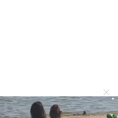
Марсом
Максим Фадеев и Маша Ржевская перевыпустили
«Когда я стану кошкой»
Клава Кока официально вышла «Замуж»
«Элли на маковом поле», Максим Лутчак и
«Смешарики» объединились
Авраам Руссо выпустил две солнечные песни
Сергей Сычёв - «Хит-парады в СССР. Полное
исследование»
Suno внедрил инструмент по нарушениям авторских
прав и новые водяные знаки
«Рианна работает в студии», - проговорился ее
партнер A$AP Rocky
Гленн Хьюз завершил свою гастрольную карьеру
i
Suno проиграла суд о нарушении авторских прав
немецкому лицензиату