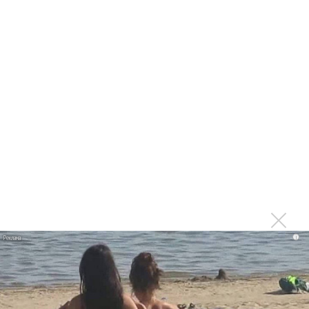
Grateful Dead и Ко
Последнее
Продолжение фильма «Майкл» начнут снимать уже в
этом году
Басист Mötley Crüe признал использование плейбэка
на концертах
Мадонна и Кайли Миноуг впервые записали два
фита
Karol G выпустила альбом с Дрейком и Бруно
i
Марсом
Максим Фадеев и Маша Ржевская перевыпустили
«Когда я стану кошкой»
Клава Кока официально вышла «Замуж»