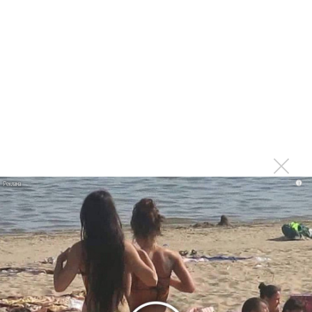
Сергей Сычёв - «Хит-парады в СССР. Полное
исследование»
Suno внедрил инструмент по нарушениям авторских
прав и новые водяные знаки
«Рианна работает в студии», - проговорился ее
партнер A$AP Rocky
Гленн Хьюз завершил свою гастрольную карьеру
Suno проиграла суд о нарушении авторских прав
немецкому лицензиату
i
Linkin Park показал трейлер документального фильма
«Unshatter»
РАО потребовало от театра Кадышевой неустойку
В сеть выложен уникальный концерт Led Zeppelin
1970 года
Ферги стала петь в Black Eyed Peas, чтобы стать