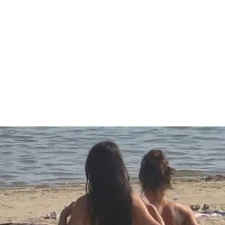
журнала в 15 лет
Оливия Родриго: Быть ​​с человеком, которого
ты обожаешь... Это самое ужасное, что
может случиться!
Сделали трек в разгуляйном, народном стиле:
Galibri & Mavik рассказали историю
«Федерико Феллини»
Спустя 31 год Валерий Сюткин
воссоединится с «Браво»
Как создавался шедевр группы Eagles 1976
года «Hotel California»
Uma2rman. Как появились песни про Уму
Турман и девушку Прасковья из