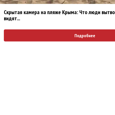
The Hatters объявили о треке «Цианид» и
рассказали о философском отношении к
Скрытая камера на пляже Крыма: Что люди вытвор
видят...
премиям
Наталья Подольская: Хочется вспомнить себя
Подробнее
– молодую, беззаботную, у которой ветер в
голове!
Юрий Башмет: У меня до драки со Стингом
не дошло!
Блоги
ДИВИЗОР: Я еще не заходил так далеко за...