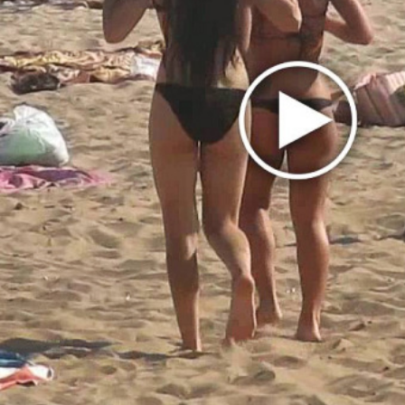
Подмосковья?
Filatov & Karas, Dabro, «Лицей» и Куртукова
рассказали о своем лете
«На мои концерты приходили психопаты. Но
я никогда не сталкивался ни с чем подобным
публике Кайли Миноуг. Они были
ужасающими». Ник Кейв о работе с Кайли
«Золотой состав» группы «Блестящие» споет
на Первом канале
Serebro – «Мало огня»: 20-летие, трибьют и
съемки на Бали
Жасмин: Эта песня – о моей семье и моем
любимом муже!