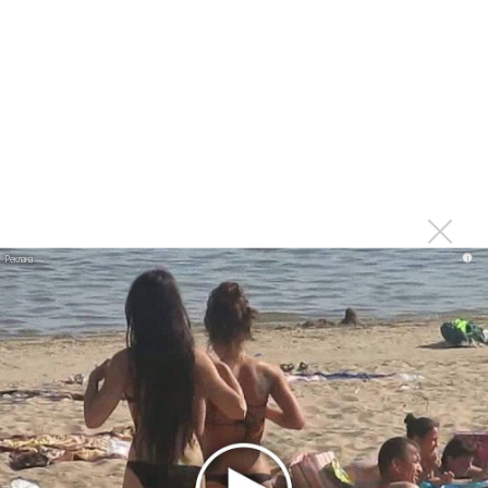
Da'Bro
Александр Добронравов рассказал «Чего хотят
мужчины?»
Нюша нашла «Время любить»
«Три дня дождя» просят: «Не смотри наверх»
Ариана Гранде выпустила «злобный» альбом
«Petal»
Филипп Киркоров сходит с ума от «Луизы»
i
Гитарист Black Sabbath Тони Айомми показал первую
песню из сольного альбома
Денис Клявер умоляет ИИ-модель: «Не плачь,
Анастасия»
Mordor выпустил балладу «Птицы» в память
Левитина
Loboda интригует: кому посвящена песня «О ней»?