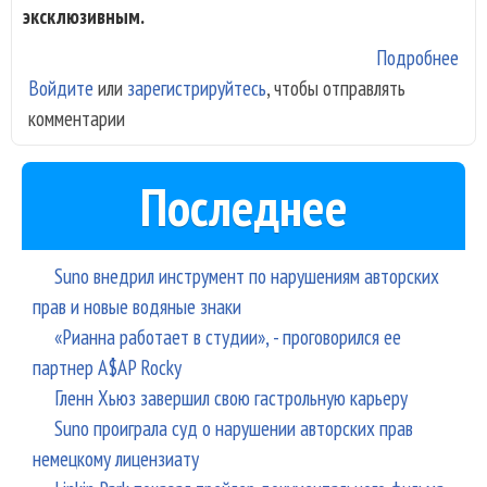
эксклюзивным.
Подробнее
о
Войдите
или
зарегистрируйтесь
, чтобы отправлять
Фес
комментарии
«О
Liv
Вас
Последнее
Ла
зав
в М
Suno внедрил инструмент по нарушениям авторских
прав и новые водяные знаки
«Рианна работает в студии», - проговорился ее
партнер A$AP Rocky
Гленн Хьюз завершил свою гастрольную карьеру
Suno проиграла суд о нарушении авторских прав
немецкому лицензиату