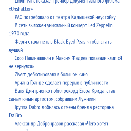
Linkin Park показал трейлер документального фильма
«Unshatter»
РАО потребовало от театра Кадышевой неустойку
В сеть выложен уникальный концерт Led Zeppelin
1970 года
Ферги стала петь в Black Eyed Peas, чтобы стать
лучшей
Сосо Павлиашвили и Максим Фадеев показали клип «Я
не вернулся»
Zivert дебютировала в большом кино
Ариана Гранде сделает перерыв в публичности
Ваня Дмитриенко побил рекорд Егора Крида, став
самым юным артистом, собравшим Лужники
Группа Dabro добилась отмены бренда ресторана
Da'Bro
Александр Добронравов рассказал «Чего хотят