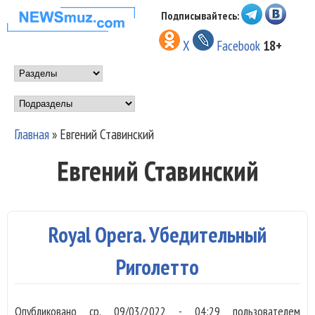
Перейти к основному
Подписывайтесь:
НОВОСТИ
содержанию
X
Facebook
18+
МУЗЫКИ И
Main menu
ШОУ БИЗНЕСА
Подразделы
NEWSMUZ.COM
Главная
»
Евгений Ставинский
Вы здесь
Евгений Ставинский
Royal Opera. Убедительный
Риголетто
Опубликовано
ср, 09/03/2022 - 04:29
пользователем