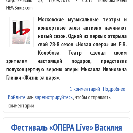
Опубликовано
ср, 12/09/2018 - 06:12
пользователем
NEWSmuz.com
Московские музыкальные театры и
концертные залы активно начинают
новый сезон. Одной из первых открыла
свой 28-й сезон «Новая опера» им. Е.В.
Колобова. Театр сделал своим
зрителям настоящий подарок, представив
полуконцертную версию оперы Михаила Ивановича
Глинки «Жизнь за царя».
1 комментарий
Подробнее
о «
Войдите
или
зарегистрируйтесь
, чтобы отправлять
цар
комментарии
«Но
опе
Зри
Фестиваль «ОПЕРА Live» Василия
ска