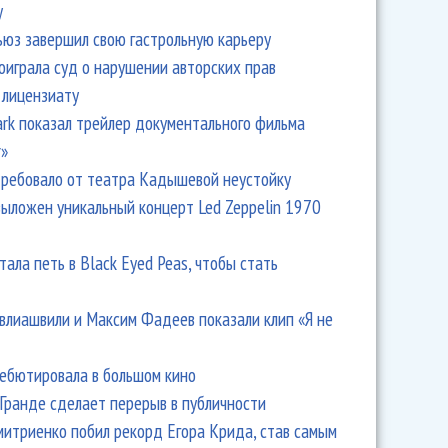
y
ьюз завершил свою гастрольную карьеру
оиграла суд о нарушении авторских прав
 лицензиату
Park показал трейлер документального фильма
r»
ребовало от театра Кадышевой неустойку
выложен уникальный концерт Led Zeppelin 1970
онцерт Anna Asti: слезы Филиппа Киркорова и вокализы
тала петь в Black Eyed Peas, чтобы стать
влиашвили и Максим Фадеев показали клип «Я не
дебютировала в большом кино
Гранде сделает перерыв в публичности
итриенко побил рекорд Егора Крида, став самым