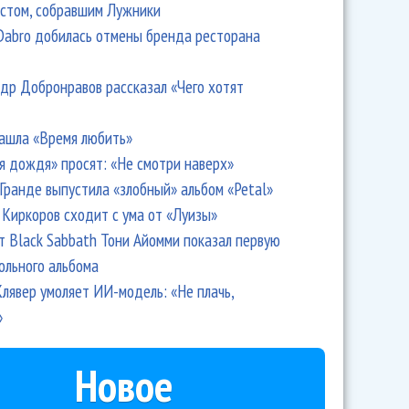
стом, собравшим Лужники
Dabro добилась отмены бренда ресторана
аепитие» - «Азиатская шкатулка»
др Добронравов рассказал «Чего хотят
ашла «Время любить»
я дождя» просят: «Не смотри наверх»
Гранде выпустила «злобный» альбом «Petal»
Киркоров сходит с ума от «Луизы»
т Black Sabbath Тони Айомми показал первую
ольного альбома
лявер умоляет ИИ-модель: «Не плачь,
»
а воспела любовь: «Мы и есть любовь!»
Новое