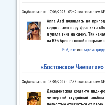
Опубликовано
вт, 17/06/2025 - 03:42
пользователем
NE
Anna Asti появилась на припо
сердца, спев пару фраз хита «П
и упала вниз на сцену. Так нач
на ВЭБ Арене с новой программо
Войдите
или
зарегистриру
«Бостонское Чаепитие» 
Опубликовано
пт, 13/06/2025 - 17:33
пользователем
NE
Декадентская когда-то инди-р
четвертый студийный альбом 
полностью отказаться от песен 