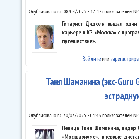
Опубликовано
вт, 08/04/2025 - 17:47
пользователем
NE
Гитарист Дидюля выдал один 
карьере в КЗ «Москва» с прогр
путешествие».
Войдите
или
зарегистриру
Таня Шаманина (экс-Guru G
эстрадну
Опубликовано
вс, 30/03/2025 - 04:43
пользователем
NE
Певица Таня Шаманина, лидер G
«Москвариуме», впервые диста