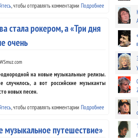
йтесь
, чтобы отправлять комментарии
Подробнее
о Лучшие новинки
Борзов...
а стала рокером, а «Три дня
не очень
WSmuz.com
еоднородной на новые музыкальные релизы.
е случилось, а вот российские музыканты
сто новых песен.
йтесь
, чтобы отправлять комментарии
Подробнее
о Релизы недели
очень
е музыкальное путешествие»