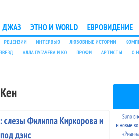
Перейти к основному
содержанию
ДЖАЗ
ЭТНО И WORLD
ЕВРОВИДЕНИЕ
РЕЦЕНЗИИ
ИНТЕРВЬЮ
ЛЮБОВНЫЕ ИСТОРИИ
КОМП
ЗВЕЗД
АЛЛА ПУГАЧЕВА И КО
ПРОФИ
АРТИСТЫ
О 
 Кен
Suno вн
i: слезы Филиппа Киркорова и
и новые в
 под дэнс
«Рианна