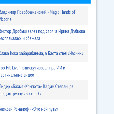
Владимир Преображенский - Magic Hands of
Victoria
Виктор Дробыш залез под стол, а Ирина Дубцова
расплакалась и сбежала
Клава Кока забарабанила, а Баста спел «Часики»
 недели: Майли Сайрус, Anna Asti, Ваня Дмитриенко,
Top Hit Live! подискутировал про ИИ и
вертикальные видео
Лидер «Бахыт-Компота» Вадим Степанцов
создал группу «Браво-3»
Алексей Романоф - «Это мой путь»