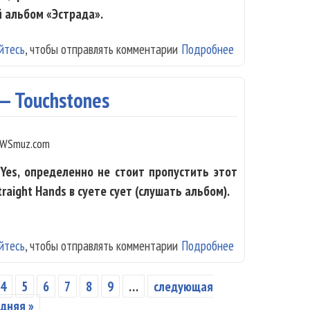
й альбом «Эстрада».
йтесь
, чтобы отправлять комментарии
Подробнее
о Таня Шаманина
музыку
 — Touchstones
WSmuz.com
 Yes, определенно не стоит пропустить этот
raight Hands в суете сует (слушать альбом).
йтесь
, чтобы отправлять комментарии
Подробнее
о Straight Hand
4
5
6
7
8
9
…
следующая
дняя »