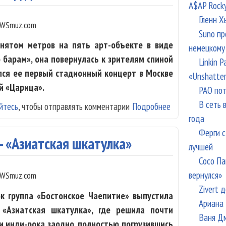
A$AP Rock
Гленн Х
WSmuz.com
Suno пр
днятом метров на пять арт-объекте в виде
немецкому
о барам», она повернулась к зрителям спиной
Linkin 
ался ее первый стадионный концерт в Москве
«Unshatte
й «Царица».
РАО пот
В сеть 
йтесь
, чтобы отправлять комментарии
Подробнее
о Стадионный к
года
под дэнс
Ферги с
- «Азиатская шкатулка»
лучшей
Сосо Па
вернулся»
WSmuz.com
Zivert 
ок группа «Бостонское Чаепитие» выпустила
Ариана 
«Азиатская шкатулка», где решила почти
Ваня Дм
и инди-рока заодно, полностью погрузившись