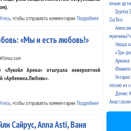
юным арти
ом).
Группа 
йтесь
, чтобы отправлять комментарии
Подробнее
о «Бостонское Ч
Da'Bro
Алексан
мужчины?»
бовь: «Мы и есть любовь!»
Нюша н
«Три дн
WSmuz.com
Ариана 
Филипп 
 «Лукойл Арена» отыграла невероятной
Гитарис
ой «Арбенина.Любовь».
песню из с
Денис К
Анастасия
йтесь
, чтобы отправлять комментарии
Подробнее
о Диана Арбенин
и Сайрус, Anna Asti, Ваня