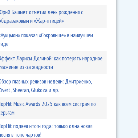
 недели: Агутин, Marc Ribot, Anna Asti, ВИА Гра,
Юрий Башмет отметил день рождения с
Абдразаковым и «Жар-птицей»
«Аукцыон» показал «Сокровище» в наилучшем
виде
Эффект Ларисы Долиной: как потерять народное
уважение из-за жадности
Обзор главных релизов недели: Дмитриенко,
Zivert, Sheeran, Glukoza и др.
TopHit Music Awards 2025 как всем сестрам по
: зачем Савичева стала рокером, а «Три дня дождя» не
серьгам
TopHit подвел итоги года: только одна новая
песня в топе чартов!