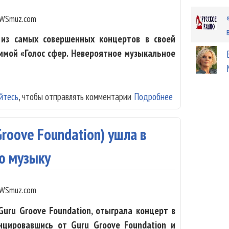
WSmuz.com
из самых совершенных концертов в своей
аммой «Голос сфер. Невероятное музыкальное
йтесь
, чтобы отправлять комментарии
Подробнее
о Дидюля показ
roove Foundation) ушла в
ю музыку
WSmuz.com
uru Groove Foundation, отыграла концерт в
нцировавшись от Guru Groove Foundation и