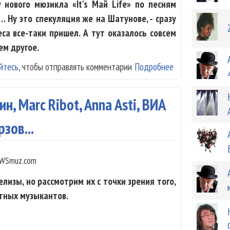
 нового мюзикла «It's Май Life» по песням
 Ну это спекуляция же на Шатунове, - сразу
еса все-таки пришел. А тут оказалось совсем
сем другое.
йтесь
, чтобы отправлять комментарии
Подробнее
о «It's Май Lif
90-е
, Marc Ribot, Anna Asti, ВИА
рзов...
WSmuz.com
лизы, но рассмотрим их с точки зрения того,
етных музыкантов.