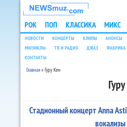
НОВОСТИ
МУЗЫКИ И
РОК
ПОП
КЛАССИКА
МИКС
Main menu
ШОУ БИЗНЕСА
НОВОСТИ
КОНЦЕРТЫ
КЛИПЫ
АНОНСЫ
Подразделы
МЮЗИКЛЫ
ТВ И РАДИО
ДЖАЗ
ФАБРИКА 
NEWSMUZ.COM
КОНТАКТЫ
Главная
»
Гуру Кен
Вы здесь
Гуру
Стадионный концерт Anna Ast
вокализы