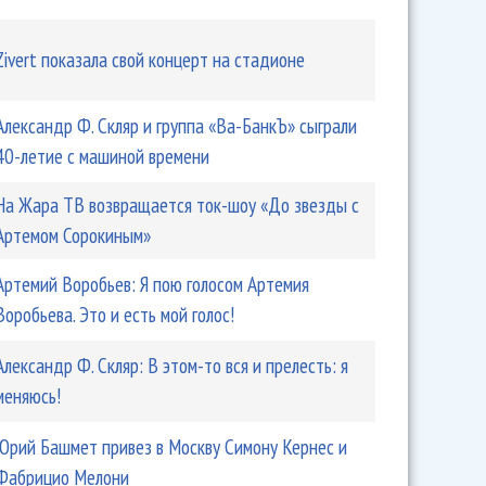
Zivert показала свой концерт на стадионе
Александр Ф. Скляр и группа «Ва-БанкЪ» сыграли
e»: под песни Юрия Шатунова окунуться в романтичные
40-летие с машиной времени
На Жара ТВ возвращается ток-шоу «До звезды с
Артемом Сорокиным»
Артемий Воробьев: Я пою голосом Артемия
Воробьева. Это и есть мой голос!
Александр Ф. Скляр: В этом-то вся и прелесть: я
меняюсь!
Юрий Башмет привез в Москву Симону Кернес и
Фабрицио Мелони