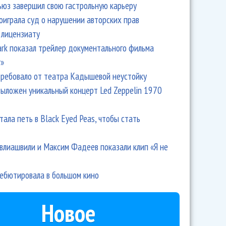
ьюз завершил свою гастрольную карьеру
оиграла суд о нарушении авторских прав
в спел в Зеленом театре ВДНХ. Как это было
 лицензиату
Park показал трейлер документального фильма
r»
ребовало от театра Кадышевой неустойку
выложен уникальный концерт Led Zeppelin 1970
тала петь в Black Eyed Peas, чтобы стать
влиашвили и Максим Фадеев показали клип «Я не
дебютировала в большом кино
рал с симфоническим оркестром и хором, а потом
Новое
росы