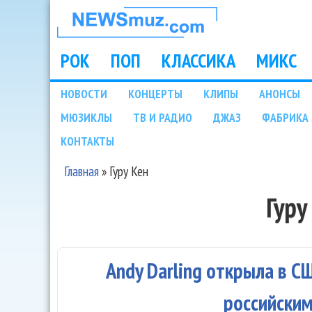
НОВОСТИ
МУЗЫКИ И
РОК
ПОП
КЛАССИКА
МИКС
Main menu
ШОУ БИЗНЕСА
НОВОСТИ
КОНЦЕРТЫ
КЛИПЫ
АНОНСЫ
Подразделы
МЮЗИКЛЫ
ТВ И РАДИО
ДЖАЗ
ФАБРИКА 
NEWSMUZ.COM
КОНТАКТЫ
Главная
»
Гуру Кен
Вы здесь
Гуру
Andy Darling открыла в 
российски