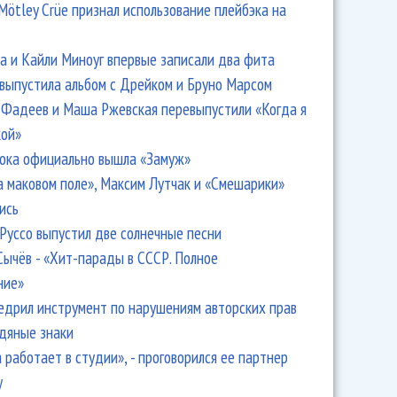
Mötley Crüe признал использование плейбэка на
 и Кайли Миноуг впервые записали два фита
 выпустила альбом с Дрейком и Бруно Марсом
Фадеев и Маша Ржевская перевыпустили «Когда я
кой»
ока официально вышла «Замуж»
открыла в США агентство для помощи российским
а маковом поле», Максим Лутчак и «Смешарики»
ись
Руссо выпустил две солнечные песни
Сычёв - «Хит-парады в СССР. Полное
ние»
едрил инструмент по нарушениям авторских прав
одяные знаки
 работает в студии», - проговорился ее партнер
y