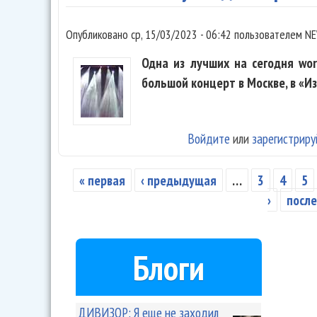
Опубликовано
ср, 15/03/2023 - 06:42
пользователем
NE
Одна из лучших на сегодня wor
большой концерт в Москве, в «И
Войдите
или
зарегистриру
« первая
‹ предыдущая
…
3
4
5
Страницы
›
после
Блоги
ДИВИЗОР: Я еще не заходил