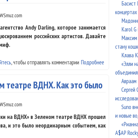
Басист 
концертах
WSmuz.com
Мадонна
гентство Andy Darling, которое занимается
Karol G
юсированием российских артистов. Давайте
Максим 
 миф.
стану кош
Клава К
йтесь
, чтобы отправлять комментарии
Подробнее
о Andy Darling 
«Элли н
артистам
объединил
Авраам 
ом театре ВДНХ. Как это было
Сергей 
исследова
WSmuz.com
Suno вн
и новые в
ыки на ВДНХ» в Зеленом театре ВДНХ прошел
«Рианна
ва, и это было неординарным событием, как
A$AP Rock