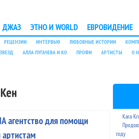
Перейти к основному
содержанию
ДЖАЗ
ЭТНО И WORLD
ЕВРОВИДЕНИЕ
РЕЦЕНЗИИ
ИНТЕРВЬЮ
ЛЮБОВНЫЕ ИСТОРИИ
КОМП
ЗВЕЗД
АЛЛА ПУГАЧЕВА И КО
ПРОФИ
АРТИСТЫ
О 
 Кен
Kara Kr
США агентство для помощи
Продолж
м артистам
году