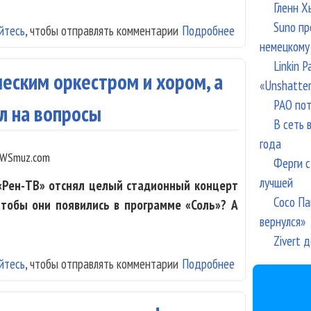
Гленн Х
Suno пр
йтесь
, чтобы отправлять комментарии
Подробнее
о Николай Носко
немецкому
Linkin 
ческим оркестром и хором, а
«Unshatte
РАО пот
л на вопросы
В сеть 
года
WSmuz.com
Ферги с
лучшей
 «Рен-ТВ» отснял целый стадионный концерт
Сосо Па
чтобы они появились в программе «Соль»? А
вернулся»
Zivert 
йтесь
, чтобы отправлять комментарии
Подробнее
о «Кипелов» сыг
ответил на воп