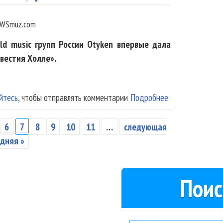
WSmuz.com
ld music групп России Otyken впервые дала
звестия Холле».
йтесь
, чтобы отправлять комментарии
Подробнее
о Otyken дал п
6
7
8
9
10
11
…
следующая
дняя »
Поис