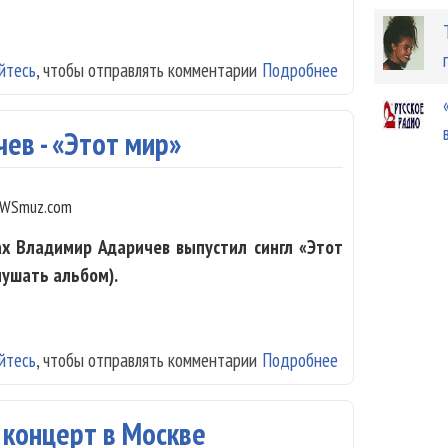
йтесь
, чтобы отправлять комментарии
Подробнее
о «Божья Коровк
ев - «Этот мир»
WSmuz.com
ах Владимир Адаричев выпустил сингл «Этот
лушать альбом).
йтесь
, чтобы отправлять комментарии
Подробнее
о Владимир Ада
 концерт в Москве