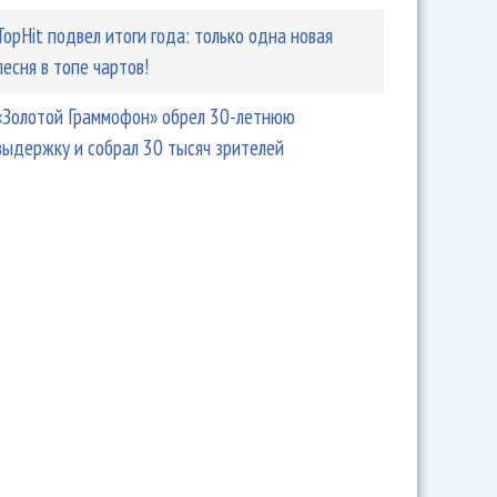
TopHit подвел итоги года: только одна новая
песня в топе чартов!
а» показала, как россиянок «разводят» в Турции
«Золотой Граммофон» обрел 30-летнюю
выдержку и собрал 30 тысяч зрителей
ричев - «Этот мир»