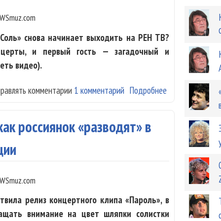
WSmuz.com
«Соль» снова начинает выходить на РЕН ТВ?
нцерты, и первый гость — загадочный и
ть видео).
правлять комментарии
1 комментарий
Подробнее
о SHAMAN откры
как россиянок «разводят» в
ции
WSmuz.com
твила релиз концертного клипа «Пароль», в
ащать внимание на цвет шляпки солистки