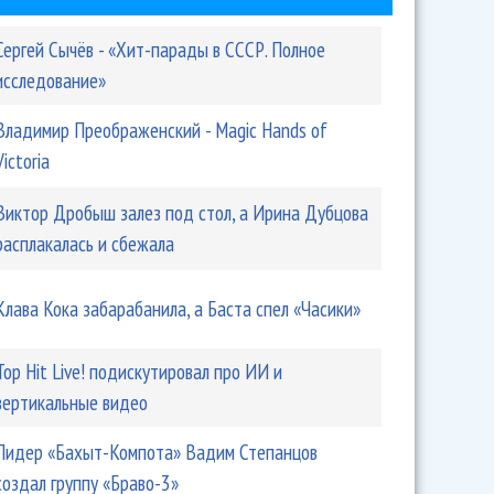
Сергей Сычёв - «Хит-парады в СССР. Полное
исследование»
Владимир Преображенский - Magic Hands of
Victoria
Виктор Дробыш залез под стол, а Ирина Дубцова
расплакалась и сбежала
всегда был антизападником!
Клава Кока забарабанила, а Баста спел «Часики»
Top Hit Live! подискутировал про ИИ и
вертикальные видео
Лидер «Бахыт-Компота» Вадим Степанцов
создал группу «Браво-3»