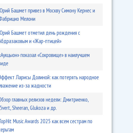
Юрий Башмет привез в Москву Симону Кернес и
Фабрицио Мелони
Юрий Башмет отметил день рождения с
Абдразаковым и «Жар-птицей»
л новую «Соль» на РЕН ТВ
«Аукцыон» показал «Сокровище» в наилучшем
виде
Эффект Ларисы Долиной: как потерять народное
уважение из-за жадности
Обзор главных релизов недели: Дмитриенко,
Zivert, Sheeran, Glukoza и др.
TopHit Music Awards 2025 как всем сестрам по
серьгам