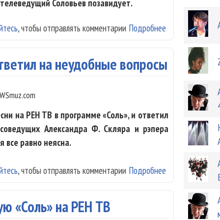
 телеведущий Соловьев позавидует.
йтесь
, чтобы отправлять комментарии
Подробнее
о Бранимир поо
 ответил на неудобные вопросы
WSmuz.com
сни на РЕН ТВ в программе «Соль», и ответил
соведущих Александра Ф. Скляра и рэпера
я все равно неясна.
йтесь
, чтобы отправлять комментарии
Подробнее
о «КняZz» высту
ю «Соль» на РЕН ТВ