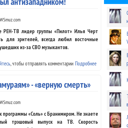
был антизападником!
WSmuz.com
е РЕН-ТВ лидер группы «Пилот» Илья Черт
ть для зрителей, всегда любил восточные
 ушедших из-за СВО музыкантов.
йтесь
, чтобы отправлять комментарии
Подробнее
о Илья Черт: Я 
амураям» - «верную смерть»
WSmuz.com
к программы «Соль» с Бранимиром. Не знаете
амый трэшовый выпуск на ТВ. Скорость