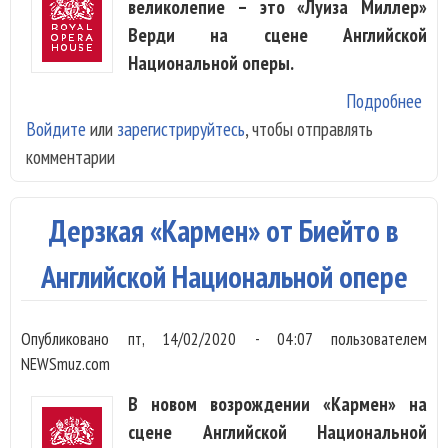
великолепие – это «Луиза Миллер»
Верди на сцене Английской
Национальной оперы.
Подробнее
о «
Войдите
или
зарегистрируйтесь
, чтобы отправлять
Мил
комментарии
Анг
Нац
опе
Дерзкая «Кармен» от Биейто в
зак
и с
Английской Национальной опере
Опубликовано
пт, 14/02/2020 - 04:07
пользователем
NEWSmuz.com
В новом возрождении «Кармен» на
сцене Английской Национальной