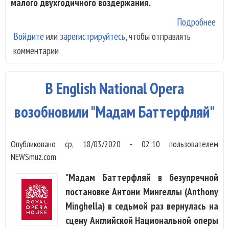
малого двухгодичного воздержания.
Подробнее
о E
Войдите
или
зарегистрируйтесь
, чтобы отправлять
Кор
комментарии
Вел
«Пи
В English National Opera
возобновили "Мадам Баттерфляй"
Опубликовано
ср, 18/03/2020 - 02:10
пользователем
NEWSmuz.com
"Мадам Баттерфляй в безупречной
постановке Антони Мингеллы (Anthony
Minghella) в седьмой раз вернулась на
сцену Английской Национальной оперы