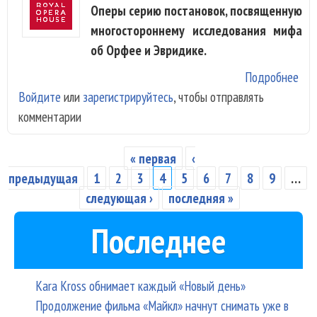
Оперы серию постановок, посвященную
многостороннему исследования мифа
об Орфее и Эвридике.
Подробнее
о
Войдите
или
зарегистрируйтесь
, чтобы отправлять
«Ор
комментарии
Фил
Гла
зав
« первая
‹
Страницы
в
предыдущая
1
2
3
4
5
6
7
8
9
…
Col
следующая ›
последняя »
сер
Последнее
опе
Ор
Kara Kross обнимает каждый «Новый день»
Продолжение фильма «Майкл» начнут снимать уже в