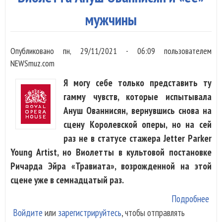
Мон
мужчины
Опубликовано
пн, 29/11/2021 - 06:09
пользователем
NEWSmuz.com
Я могу себе только представить ту
гамму чувств, которые испытывала
Ануш Ованнисян, вернувшись снова на
сцену Королевской оперы, но на сей
раз не в статусе стажера Jetter Parker
Young Artist, но Виолетты в культовой постановке
Ричарда Эйра «Травиата», возрожденной на этой
сцене уже в семнадцатый раз.
Подробнее
о В
Войдите
или
зарегистрируйтесь
, чтобы отправлять
Ан