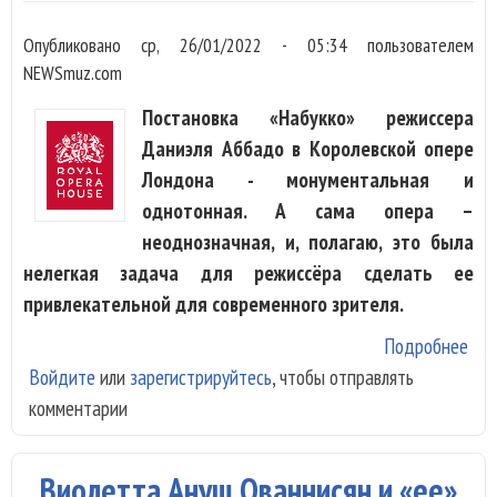
Опубликовано
ср, 26/01/2022 - 05:34
пользователем
NEWSmuz.com
Постановка «Набукко» режиссера
Даниэля Аббадо в Королевской опере
Лондона - монументальная и
однотонная. А сама опера –
неоднозначная, и, полагаю, это была
нелегкая задача для режиссёра сделать ее
привлекательной для современного зрителя.
Подробнее
о «
Войдите
или
зарегистрируйтесь
, чтобы отправлять
Кор
комментарии
опе
Лон
Вин
Виолетта Ануш Ованнисян и «ее»