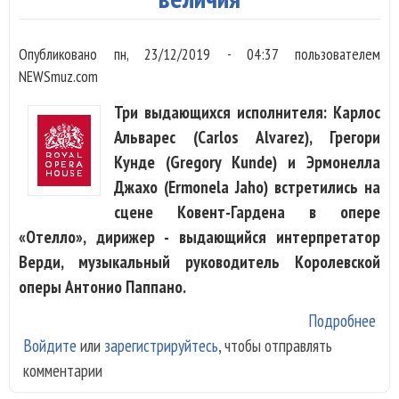
Опубликовано
пн, 23/12/2019 - 04:37
пользователем
NEWSmuz.com
Три выдающихся исполнителя: Карлос
Альварес (Carlos Alvarez), Грегори
Кунде (Gregory Kunde) и Эрмонелла
Джахо (Ermonela Jaho) встретились на
сцене Ковент-Гардена в опере
«Отелло», дирижер - выдающийся интерпретатор
Верди, музыкальный руководитель Королевской
оперы Антонио Паппано.
Подробнее
о
Войдите
или
зарегистрируйтесь
, чтобы отправлять
«От
комментарии
в К
Гар