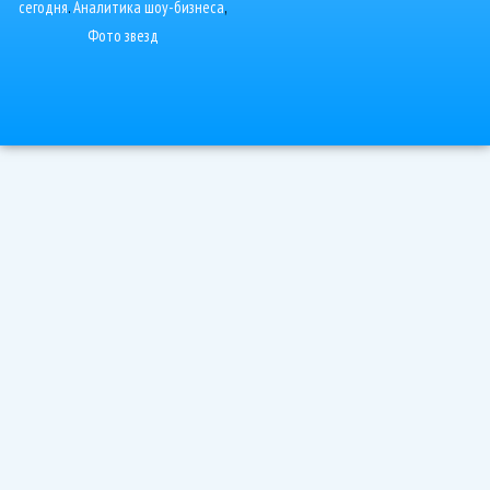
сегодня
.
Аналитика шоу-бизнеса
,
Фото звезд