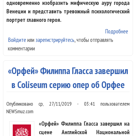
одновременно изобразить мифическую ауру города
Венеции и представить тревожный психологический
портрет главного героя.
Подробнее
о
Войдите
или
зарегистрируйтесь
, чтобы отправлять
Обе
комментарии
но 
«См
в R
«Орфей» Филиппа Гласса завершил
в Coliseum серию опер об Орфее
Опубликовано
ср, 27/11/2019 - 03:41
пользователем
NEWSmuz.com
«Орфей» Филиппа Гласса завершил на
сцене Английской Национальной