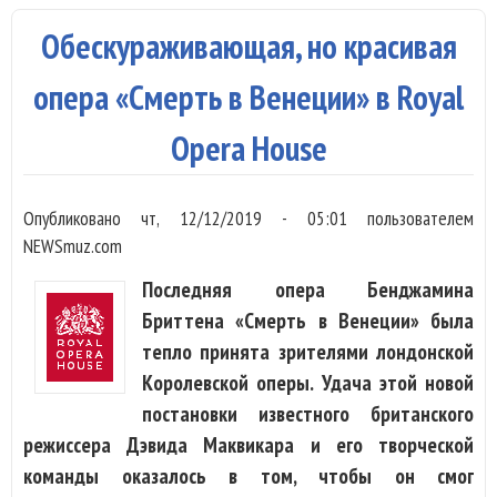
Спе
Обескураживающая, но красивая
кот
не
опера «Смерть в Венеции» в Royal
хва
Opera House
вел
Опубликовано
чт, 12/12/2019 - 05:01
пользователем
NEWSmuz.com
Последняя опера Бенджамина
Бриттена «Смерть в Венеции» была
тепло принята зрителями лондонской
Королевской оперы. Удача этой новой
постановки известного британского
режиссера Дэвида Маквикара и его творческой
команды оказалось в том, чтобы он смог