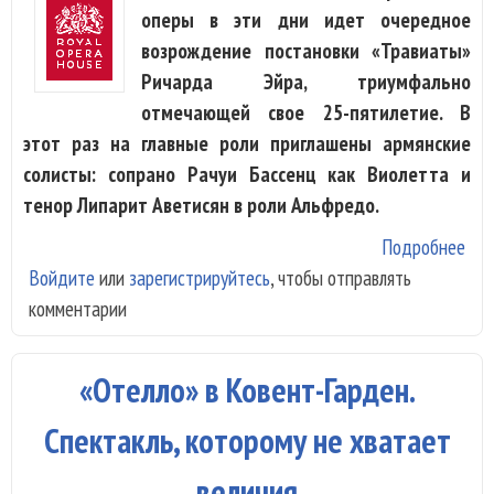
оперы в эти дни идет очередное
возрождение постановки «Травиаты»
Ричарда Эйра, триумфально
отмечающей свое 25-пятилетие. В
этот раз на главные роли приглашены армянские
солисты: сопрано Рачуи Бассенц как Виолетта и
тенор Липарит Аветисян в роли Альфредо.
Подробнее
о R
Войдите
или
зарегистрируйтесь
, чтобы отправлять
Ope
комментарии
Hou
Лиш
эмо
«Отелло» в Ковент-Гарден.
«Тр
Спектакль, которому не хватает
величия