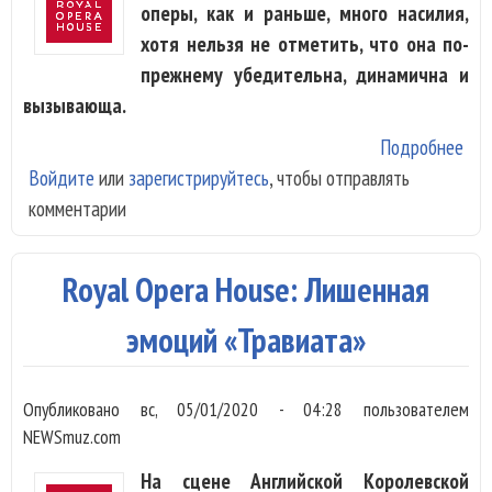
оперы, как и раньше, много насилия,
хотя нельзя не отметить, что она по-
прежнему убедительна, динамична и
вызывающа.
Подробнее
о Д
Войдите
или
зарегистрируйтесь
, чтобы отправлять
«Ка
комментарии
Бие
Анг
Нац
Royal Opera House: Лишенная
опе
эмоций «Травиата»
Опубликовано
вс, 05/01/2020 - 04:28
пользователем
NEWSmuz.com
На сцене Английской Королевской