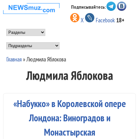
Перейти к основному
Подписывайтесь:
НОВОСТИ
содержанию
X
Facebook
18+
МУЗЫКИ И
Main menu
ШОУ БИЗНЕСА
Подразделы
NEWSMUZ.COM
Главная
»
Людмила Яблокова
Вы здесь
Людмила Яблокова
«Набукко» в Королевской опере
Лондона: Виноградов и
Монастырская