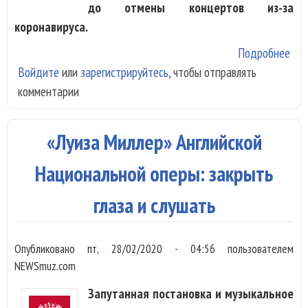
до отмены концертов из-за
коронавируса.
Подробнее
о В
Войдите
или
зарегистрируйтесь
, чтобы отправлять
Nat
комментарии
Ope
воз
"М
«Луиза Миллер» Английской
Бат
Национальной оперы: закрыть
глаза и слушать
Опубликовано
пт, 28/02/2020 - 04:56
пользователем
NEWSmuz.com
Запутанная постановка и музыкальное