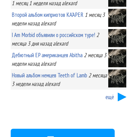
1 месяц 1 неделя
назад
alexard
Второй альбом киприотов KA'APER
1 месяц 3
недели
назад
alexard
I Am Morbid объявили о российском туре!
2
месяца 3 дня
назад
alexard
Дебютный EP американцев Abitha
2 месяца 3
недели
назад
alexard
Новый альбом немцев Teeth of Lamb
2 месяца
3 недели
назад
alexard
ещё